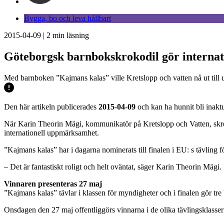
Bygga, bo och leva hållbart
2015-04-09
|
2
min läsning
Göteborgsk barnbokskrokodil gör internati
Med barnboken ”Kajmans kalas” ville Kretslopp och vatten nå ut till
Den här artikeln publicerades
2015-04-09
och kan ha hunnit bli inaktu
När Karin Theorin Mägi, kommunikatör på Kretslopp och Vatten, skre
internationell uppmärksamhet.
”Kajmans kalas” har i dagarna nominerats till finalen i EU: s tävling 
– Det är fantastiskt roligt och helt oväntat, säger Karin Theorin Mägi.
Vinnaren presenteras 27 maj
”Kajmans kalas” tävlar i klassen för myndigheter och i finalen gör tr
Onsdagen den 27 maj offentliggörs vinnarna i de olika tävlingsklasser