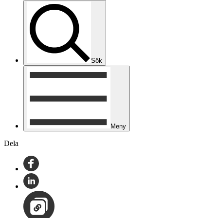
Sök
Meny
Dela