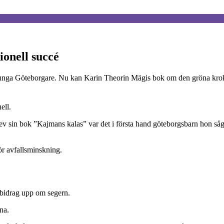
onell succé
 unga Göteborgare. Nu kan Karin Theorin Mägis bok om den gröna kroko
ell.
v sin bok ”Kajmans kalas” var det i första hand göteborgsbarn hon så
för avfallsminskning.
e bidrag upp om segern.
na.