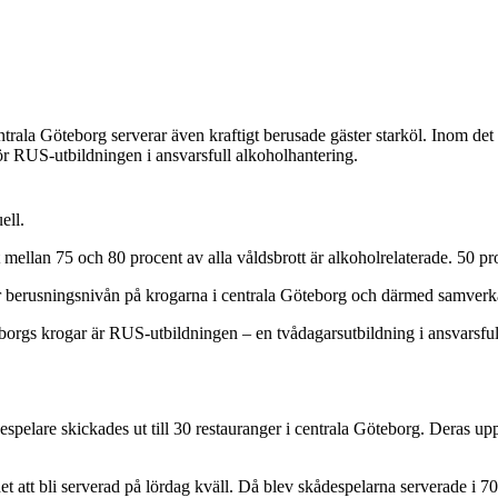
rala Göteborg serverar även kraftigt berusade gäster starköl. Inom det 
för RUS-utbildningen i ansvarsfull alkoholhantering.
ell.
tt mellan 75 och 80 procent av alla våldsbrott är alkoholrelaterade. 50 pr
berusningsnivån på krogarna i centrala Göteborg och därmed samverka f
eborgs krogar är RUS-utbildningen – en tvådagarsutbildning i ansvarsful
lare skickades ut till 30 restauranger i centrala Göteborg. Deras uppgi
att bli serverad på lördag kväll. Då blev skådespelarna serverade i 70 p