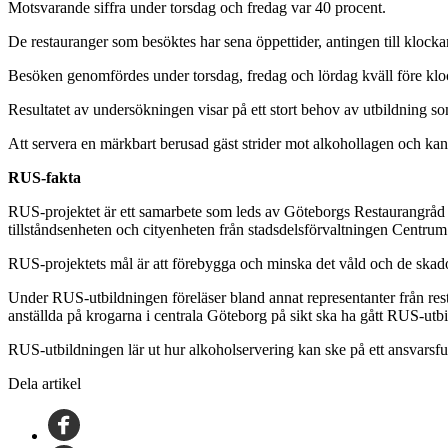
Motsvarande siffra under torsdag och fredag var 40 procent.
De restauranger som besöktes har sena öppettider, antingen till klockan
Besöken genomfördes under torsdag, fredag och lördag kväll före klock
Resultatet av undersökningen visar på ett stort behov av utbildning 
Att servera en märkbart berusad gäst strider mot alkohollagen och kan g
RUS-fakta
RUS-projektet är ett samarbete som leds av Göteborgs Restaurangråd 
tillståndsenheten och cityenheten från stadsdelsförvaltningen Centru
RUS-projektets mål är att förebygga och minska det våld och de skado
Under RUS-utbildningen föreläser bland annat representanter från res
anställda på krogarna i centrala Göteborg på sikt ska ha gått RUS-utb
RUS-utbildningen lär ut hur alkoholservering kan ske på ett ansvarsfu
Dela artikel