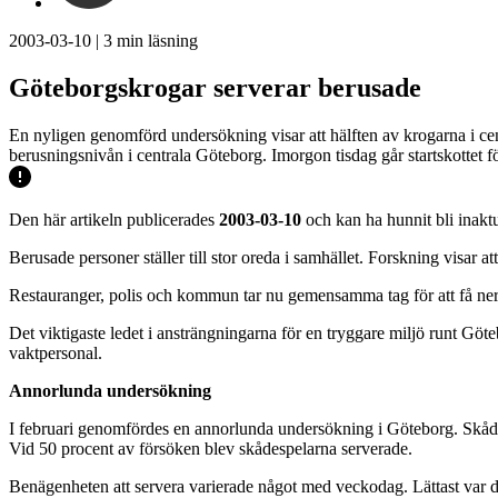
2003-03-10
|
3
min läsning
Göteborgskrogar serverar berusade
En nyligen genomförd undersökning visar att hälften av krogarna i cent
berusningsnivån i centrala Göteborg. Imorgon tisdag går startskottet 
Den här artikeln publicerades
2003-03-10
och kan ha hunnit bli inaktu
Berusade personer ställer till stor oreda i samhället. Forskning visar a
Restauranger, polis och kommun tar nu gemensamma tag för att få ner 
Det viktigaste ledet i ansträngningarna för en tryggare miljö runt Göt
vaktpersonal.
Annorlunda undersökning
I februari genomfördes en annorlunda undersökning i Göteborg. Skådespe
Vid 50 procent av försöken blev skådespelarna serverade.
Benägenheten att servera varierade något med veckodag. Lättast var det 