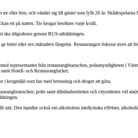
 tre eller fem, och vänder sig till gäster som fyllt 20 år. Skådespelarna
an ett på natten. Tio krogar besöktes varje kväll.
som ska tillgodoses genom RUS-utbildningen.
e böter eller sex månaders fängelse. Restaurangen riskerar även att förlo
med representanter från restaurangbranschen, polismyndigheten i Västr
m samt Hotell- och Restaurangfacket.
r i krogmiljö som har med berusning och droger att göra.
taurangbranschen, polis samt tillståndsenheten och cityenheten vid stad
ildningen.
llt sätt. Den handlar också om alkoholens medicinska effekter, alkoholl