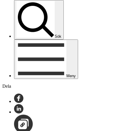
Sök
Meny
Dela