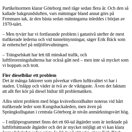
Partikelnormen klarar Göteborg med råge sedan flera år. Och den så
kallade bakgrundsluften, vars mätningar bland annat görs på
Femmans tak, är den bästa sedan mätningarna inleddes i början av
1970-talet.
– Men tyvärr har vi fortfarande problem i gatunivå utefter de mest
trafikerade lederna och vid tunnelmynningar, säger Erik Bäck som
är enhetschef på miljöförvaltningen.
– Trängselskatt har lett till minskad trafik, och
luftföroreningshalterna har också gått ned – men inte så mycket som
vi hoppats och trott.
Fler dieselbilar ett problem
Det är många faktorer som påverkar vilken luftkvalitet vi har i
staden. Utsläpp och väder är två av de viktigaste. Även det faktum
att allt fler kör på diesel bidrar till problematiken.
Allra störst problem med höga kvävedioxidhalter noteras vid hårt
trafikerade leder som Kungsbackaleden, men även på
Sprängkullsgatan i centrala Göteborg är nivån anmärkningsvärt hög.
– I miljöprogrammet finns det ett 60-tal åtgärder som är inriktade på
luftförbättrande åtgärder och det är mycket möjligt att vi kan klara