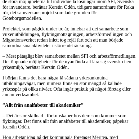
de stora möjligheterna till individuella lösningar inom SFI, Svenska
för invandrare, berättar Kerstin Odén, tidigare samordnare för Raka
rör, det samverkansprojekt som lade grunden för
Göteborgsmodellen.
Projektet, som pågick under tre år, innebar att det samarbete som
vuxenutbildningen, flyktingmottagningen, arbetsförmedlingen och
Migrationsverket redan inlett tog rejäl fart och att man började
samordna sina aktiviteter i större utsträckning.
– Mest påtagligt blev samarbetet mellan SFI och arbetsförmedlingen.
Det öppnade möjligheter för de nyanlända att lära sig svenska i en
yrkesmiljö, berättar Kerstin Odén.
I början fanns det bara några få sådana yrkesanknutna
utbildningsvägar, men numera finns en stor mängd så kallade
yrkesspår på olika nivåer. Ofta ingår praktik på något företag eller
annan verksamhet.
”Allt från analfabeter till akademiker”
– Det är stor skillnad i förkunskaper hos dem som kommer som
flyktingar. Det finns allt från analfabeter till akademiker, påpekar
Kerstin Odén.
Hon arbetar idag på det kommunala företaget Meritea, med