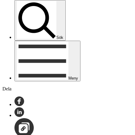
Sök
Meny
Dela