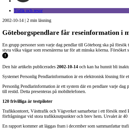
Trafik och resor
2002-10-14
|
2
min läsning
Göteborgspendlare får reseinformation i 
En grupp personer som varje dag pendlar till Göteborg ska på försök t
styra vilka vägar som resenärerna tar för att minska köerna. Försöket
Den här artikeln publicerades
2002-10-14
och kan ha hunnit bli inaktu
Systemet Personlig Pendlarinformation är en elektronisk lösning för et
Personlig Pendlarinformation är ett system där en pendlare varje dag på
till restid. Detta presenteras på mobiltelefonen.
120 frivilliga är testpiloter
Trafikkontoret, Västtrafik och Vägverket samarbetar i ett försök med 
förfrågningar vid stora trafikknutpunkter och brev hem. Urvalet är 40 s
En rapport kommer att läggas fram i december som sammanfattar trafik