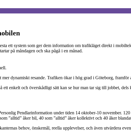
mobilen
esta ett system som ger dem information om trafikläget direkt i mobiltel
 startar på måndagen och ska pågå i en månad.
ell.
t mer dynamiskt resande. Trafiken ökar i hög grad i Göteborg, framför all
 ett enkelt och överskådligt sätt kan se hur man tar sig till jobbet, del
Personlig Pendlarinformation under tiden 14 oktober-10 november. 120 f
om ”alltid” åker bil, 40 som ”alltid” åker kollektivt och 40 åker blandat 
anternas behov, önskemål, reella upplevelser, och även utvärdera even