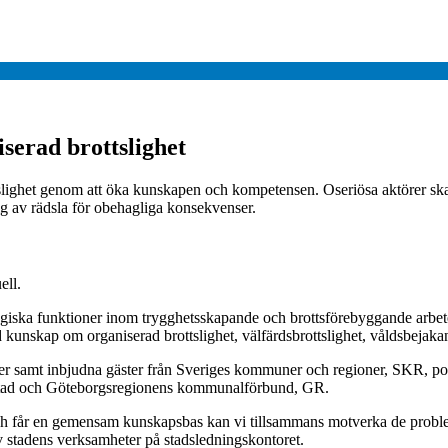
serad brottslighet
ottslighet genom att öka kunskapen och kompetensen. Oseriösa aktörer ska
 sig av rädsla för obehagliga konsekvenser.
ell.
ategiska funktioner inom trygghetsskapande och brottsförebyggande a
d kunskap om organiserad brottslighet, välfärdsbrottslighet, våldsbejak
er samt inbjudna gäster från Sveriges kommuner och regioner, SKR, p
Stad och Göteborgsregionens kommunalförbund, GR.
r och får en gemensam kunskapsbas kan vi tillsammans motverka de prob
v stadens verksamheter på stadsledningskontoret.