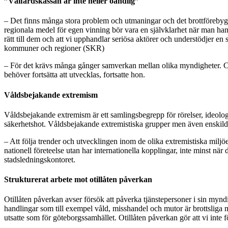
”Välfärdskassan är inte heller oändlig”
– Det finns många stora problem och utmaningar och det brottförebyggan
regionala medel för egen vinning bör vara en självklarhet när man hante
rätt till dem och att vi upphandlar seriösa aktörer och understödjer 
kommuner och regioner (SKR)
– För det krävs många gånger samverkan mellan olika myndigheter. Chef
behöver fortsätta att utvecklas, fortsatte hon.
Våldsbejakande extremism
Våldsbejakande extremism är ett samlingsbegrepp för rörelser, ideologi
säkerhetshot. Våldsbejakande extremistiska grupper men även enskilda i
– Att följa trender och utvecklingen inom de olika extremistiska miljöer
nationell företeelse utan har internationella kopplingar, inte minst n
stadsledningskontoret.
Strukturerat arbete mot otillåten påverkan
Otillåten påverkan avser försök att påverka tjänstepersoner i sin mynd
handlingar som till exempel våld, misshandel och mutor är brottsliga m
utsatte som för göteborgssamhället. Otillåten påverkan gör att vi inte f