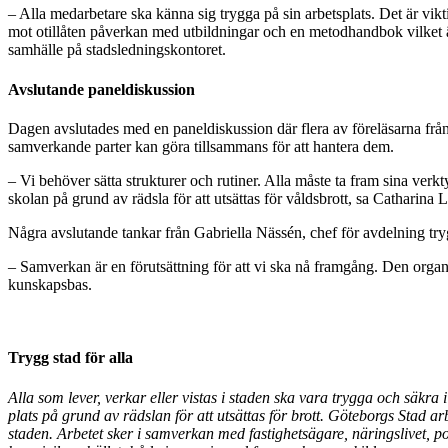
– Alla medarbetare ska känna sig trygga på sin arbetsplats. Det är vikti
mot otillåten påverkan med utbildningar och en metodhandbok vilket är 
samhälle på stadsledningskontoret.
Avslutande paneldiskussion
Dagen avslutades med en paneldiskussion där flera av föreläsarna 
samverkande parter kan göra tillsammans för att hantera dem.
– Vi behöver sätta strukturer och rutiner. Alla måste ta fram sina verk
skolan på grund av rädsla för att utsättas för våldsbrott, sa Catharina
Några avslutande tankar från Gabriella Nässén, chef för avdelning try
– Samverkan är en förutsättning för att vi ska nå framgång. Den or
kunskapsbas.
Trygg stad för alla
Alla som lever, verkar eller vistas i staden ska vara trygga och säkra 
plats på grund av rädslan för att utsättas för brott. Göteborgs Stad a
staden. Arbetet sker i samverkan med fastighetsägare, näringslivet,