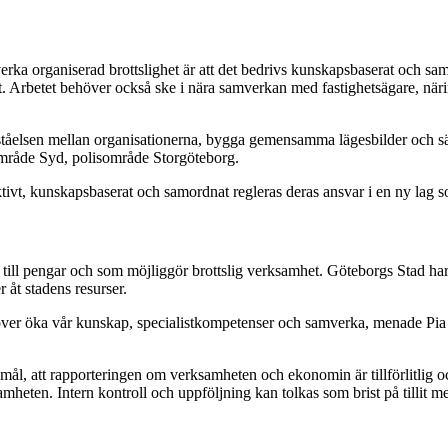
motverka organiserad brottslighet är att det bedrivs kunskapsbaserat oc
t. Arbetet behöver också ske i nära samverkan med fastighetsägare, näri
tåelsen mellan organisationerna, bygga gemensamma lägesbilder och sä
område Syd, polisområde Storgöteborg.
tivt, kunskapsbaserat och samordnat regleras deras ansvar i en ny lag so
ll pengar och som möjliggör brottslig verksamhet. Göteborgs Stad har i
 åt stadens resurser.
behöver öka vår kunskap, specialistkompetenser och samverka, menade Pia
ina mål, att rapporteringen om verksamheten och ekonomin är tillförlitlig 
erksamheten. Intern kontroll och uppföljning kan tolkas som brist på tillit