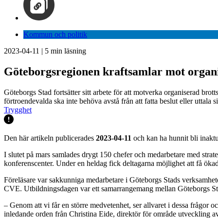
Kommun och politik
2023-04-11
|
5
min läsning
Göteborgsregionen kraftsamlar mot organi
Göteborgs Stad fortsätter sitt arbete för att motverka organiserad br
förtroendevalda ska inte behöva avstå från att fatta beslut eller uttala
Trygghet
Den här artikeln publicerades
2023-04-11
och kan ha hunnit bli inaktu
I slutet på mars samlades drygt 150 chefer och medarbetare med str
konferenscenter. Under en heldag fick deltagarna möjlighet att få öka
Föreläsare var sakkunniga medarbetare i Göteborgs Stads verksamhet
CVE. Utbildningsdagen var ett samarrangemang mellan Göteborgs 
– Genom att vi får en större medvetenhet, ser allvaret i dessa frågo
inledande orden från Christina Eide, direktör för område utveckling a