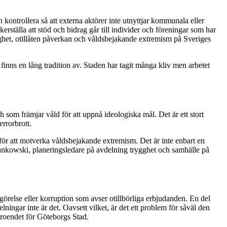
kontrollera så att externa aktörer inte utnyttjar kommunala eller
erställa att stöd och bidrag går till individer och föreningar som har
lighet, otillåten påverkan och våldsbejakande extremism på Sveriges
inns en lång tradition av. Staden har tagit många kliv men arbetet
 som främjar våld för att uppnå ideologiska mål. Det är ett stort
rrorbrott.
et för att motverka våldsbejakande extremism. Det är inte enbart en
n Jankowski, planeringsledare på avdelning trygghet och samhälle på
görelse eller korruption som avser otillbörliga erbjudanden. En del
ingar inte är det. Oavsett vilket, är det ett problem för såväl den
rtroendet för Göteborgs Stad.