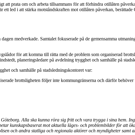
gt att prata om och arbeta tillsammans för att förhindra otillåten påverk
ett led i att stärka motståndskraften mot otillåten påverkan, berättade
från dagen medverkade. Samtalet fokuserade på de gemensamma utmani
tygslådor för att komma till rätta med de problem som organiserad brottsl
 Lindstedt, planeringsledare på avdelning trygghet och samhälle på stads
gghet och samhälle på stadsledningskontoret var:
ganiserade brottsligheten följer inte kommungränserna och därför beh
i Göteborg. Alla ska kunna röra sig fritt och vara trygga i sina hem. In
rbetar kunskapsbaserat mot aktuella läges- och problembilder för att öka
 polisen och andra statliga och regionala aktörer och myndigheter sa