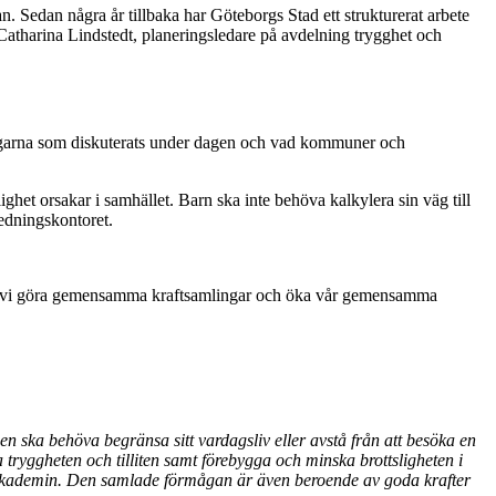
an. Sedan några år tillbaka har Göteborgs Stad ett strukturerat arbete
 Catharina Lindstedt, planeringsledare på avdelning trygghet och
ngarna som diskuterats under dagen och vad kommuner och
ighet orsakar i samhället. Barn ska inte behöva kalkylera sin väg till
ledningskontoret.
över vi göra gemensamma kraftsamlingar och öka vår gemensamma
gen ska behöva begränsa sitt vardagsliv eller avstå från att besöka en
 tryggheten och tilliten samt förebygga och minska brottsligheten i
mt akademin. Den samlade förmågan är även beroende av goda krafter