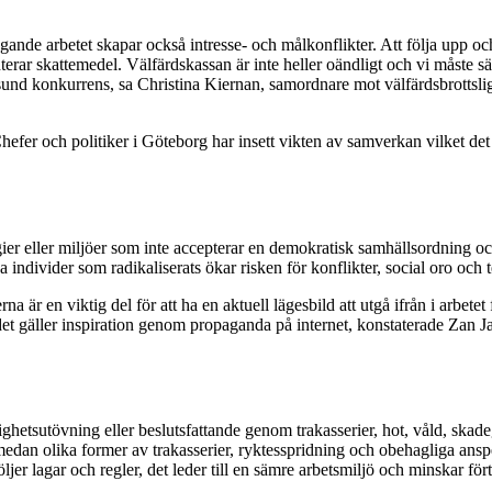
de arbetet skapar också intresse- och målkonflikter. Att följa upp och 
rar skattemedel. Välfärdskassan är inte heller oändligt och vi måste säk
en sund konkurrens, sa Christina Kiernan, samordnare mot välfärdsbrotts
er och politiker i Göteborg har insett vikten av samverkan vilket det f
er eller miljöer som inte accepterar en demokratisk samhällsordning och
ndivider som radikaliserats ökar risken för konflikter, social oro och te
na är en viktig del för att ha en aktuell lägesbild att utgå ifrån i arbet
är det gäller inspiration genom propaganda på internet, konstaterade Za
ighetsutövning eller beslutsfattande genom trakasserier, hot, våld, skade
edan olika former av trakasserier, ryktesspridning och obehagliga anspeln
öljer lagar och regler, det leder till en sämre arbetsmiljö och minskar fö