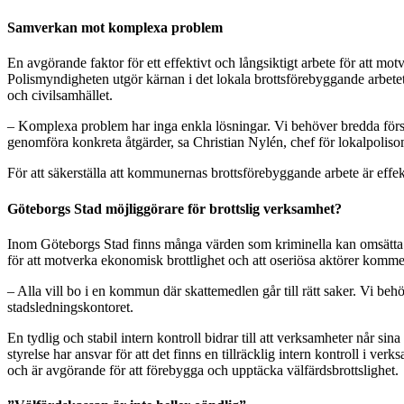
Samverkan mot komplexa problem
En avgörande faktor för ett effektivt och långsiktigt arbete för att 
Polismyndigheten utgör kärnan i det lokala brottsförebyggande arbe­te
och civilsamhället.
– Komplexa problem har inga enkla lösningar. Vi behöver bredda förs
genomföra konkreta åtgärder, sa Christian Nylén, chef för lokalpolis
För att säkerställa att kommunernas brottsförebyggande arbete är effek
Göteborgs Stad möjliggörare för brottslig verksamhet?
Inom Göteborgs Stad finns många värden som kriminella kan omsätta ti
för att motverka ekonomisk brottlighet och att oseriösa aktörer kommer
– Alla vill bo i en kommun där skattemedlen går till rätt saker. Vi 
stadsledningskontoret.
En tydlig och stabil intern kontroll bidrar till att verksamheter når s
styrelse har ansvar för att det finns en tillräcklig intern kontroll i v
och är avgörande för att förebygga och upptäcka välfärdsbrottslighet.