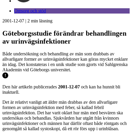
Omsorg och stöd
2001-12-07
|
2
min läsning
Göteborgsstudie förändrar behandlingen
av urinvägsinfektioner
Både undersökning och behandling av män som drabbats av
allvarligare former av urinvägsinfektioner kan göras mycket enklare
än idag. Det konstateras i en unik studie som gjorts vid Sahlgrenska
Akademin vid Göteborgs universitet.
Den här artikeln publicerades
2001-12-07
och kan ha hunnit bli
inaktuell.
Det är relativt vanligt att äldre män drabbas av den allvarligare
formen av urinvägsinfektion med feber, så kallad febril
urinvägsinfektion. Det har varit oklart hur män med besvären ska
undersökas och behandlas. Sjukvården har utgått från kvinnors
urinvägsinfektioner och männen har därför oftast både röntgats och
genomgått så kallad systoskopi, då ett rör förs upp i urinblåsan.