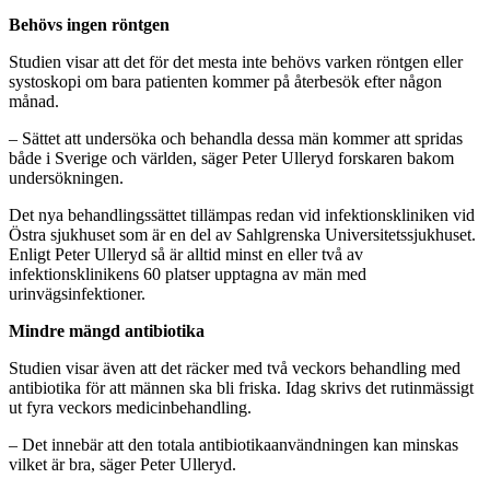
Behövs ingen röntgen
Studien visar att det för det mesta inte behövs varken röntgen eller
systoskopi om bara patienten kommer på återbesök efter någon
månad.
– Sättet att undersöka och behandla dessa män kommer att spridas
både i Sverige och världen, säger Peter Ulleryd forskaren bakom
undersökningen.
Det nya behandlingssättet tillämpas redan vid infektionskliniken vid
Östra sjukhuset som är en del av Sahlgrenska Universitetssjukhuset.
Enligt Peter Ulleryd så är alltid minst en eller två av
infektionsklinikens 60 platser upptagna av män med
urinvägsinfektioner.
Mindre mängd antibiotika
Studien visar även att det räcker med två veckors behandling med
antibiotika för att männen ska bli friska. Idag skrivs det rutinmässigt
ut fyra veckors medicinbehandling.
– Det innebär att den totala antibiotikaanvändningen kan minskas
vilket är bra, säger Peter Ulleryd.