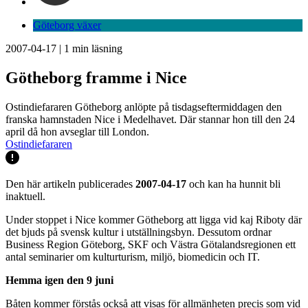
Göteborg växer
2007-04-17
|
1
min läsning
Götheborg framme i Nice
Ostindiefararen Götheborg anlöpte på tisdagseftermiddagen den
franska hamnstaden Nice i Medelhavet. Där stannar hon till den 24
april då hon avseglar till London.
Ostindiefararen
Den här artikeln publicerades
2007-04-17
och kan ha hunnit bli
inaktuell.
Under stoppet i Nice kommer Götheborg att ligga vid kaj Riboty där
det bjuds på svensk kultur i utställningsbyn. Dessutom ordnar
Business Region Göteborg, SKF och Västra Götalandsregionen ett
antal seminarier om kulturturism, miljö, biomedicin och IT.
Hemma igen den 9 juni
Båten kommer förstås också att visas för allmänheten precis som vid