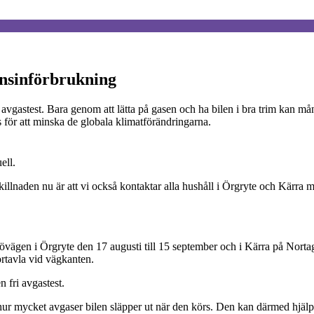
ensinförbrukning
fri avgastest. Bara genom att lätta på gasen och ha bilen i bra trim ka
ts för att minska de globala klimatförändringarna.
ell.
llnaden nu är att vi också kontaktar alla hushåll i Örgryte och Kärra m
ägen i Örgryte den 17 augusti till 15 september och i Kärra på Nortage
ortavla vid vägkanten.
 fri avgastest.
 hur mycket avgaser bilen släpper ut när den körs. Den kan därmed hjälp