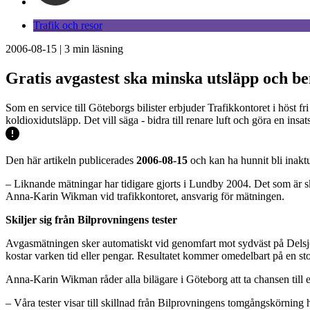
Trafik och resor
2006-08-15
|
3
min läsning
Gratis avgastest ska minska utsläpp och b
Som en service till Göteborgs bilister erbjuder Trafikkontoret i höst 
koldioxidutsläpp. Det vill säga - bidra till renare luft och göra en insa
Den här artikeln publicerades
2006-08-15
och kan ha hunnit bli inaktu
– Liknande mätningar har tidigare gjorts i Lundby 2004. Det som är ski
Anna-Karin Wikman vid trafikkontoret, ansvarig för mätningen.
Skiljer sig från Bilprovningens tester
Avgasmätningen sker automatiskt vid genomfart mot sydväst på Delsjöv
kostar varken tid eller pengar. Resultatet kommer omedelbart på en st
Anna-Karin Wikman råder alla bilägare i Göteborg att ta chansen till en
– Våra tester visar till skillnad från Bilprovningens tomgångskörning