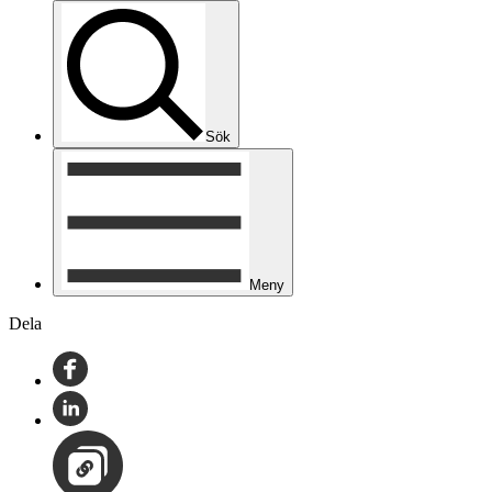
Sök
Meny
Dela