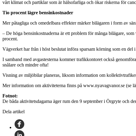
vårt klimat och partiklar som är hälsofarliga och ökar riskerna för canc
Tio procent lägre bensinkostnader
Mer påtagliga och omedelbara effekter märker bilägaren i form av sä
– De höga bensinkostnaderna är ett problem för många bilägare, som v
procent.
Vägverket har från i höst beslutat införa sparsam körning som en del i 
I samband med avgastesterna kommer trafikkontoret också genomföra lokal
snålare och mindre ofta!
Visning av miljöbilar planeras, liksom information om kollektivtrafik
Mer information om aktiviteterna finns på www.nyavagvanor.se (se län
Fotnot:
De båda aktivitetsdagarna äger rum den 9 september i Örgryte och de
Dela artikel