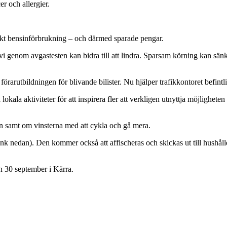
er och allergier.
nkt bensinförbrukning – och därmed sparade pengar.
i genom avgastesten kan bidra till att lindra. Sparsam körning kan sä
förarutbildningen för blivande bilister. Nu hjälper trafikkontoret befint
a aktiviteter för att inspirera fler att verkligen utnyttja möjligheten a
en samt om vinsterna med att cykla och gå mera.
k nedan). Den kommer också att affischeras och skickas ut till hushåll
n 30 september i Kärra.