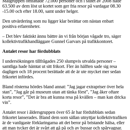
Målgruppen omfattade 72.000 personer och i slutet av 2008 hade
63.500 av dem löst ut kortet som ger fria resor på vardagar 08.30
-15.00 och efter 18.00, samt under helger.
Den utvärdering som nu ligger klar berättar om nästan enbart
positiva erfarenheter.
– Det blev faktiskt ännu bättre än vi från början vågade tro, säger
kollektivtrafikhandläggare Gunnel Garvars på trafikkontoret.
Antalet resor har fördubblats
I undersökningen tillfrågades 250 slumpvis utvalda personer –
samtliga hade hämtat ut sitt frikort. Fler än hälften sade sig resa
dagligen och 18 procent berättade att de är ute mycket mer sedan
frikortet infördes.
Bland rösterna hördes bland annat: ”Jag jagar extrapriser över hela
stan”, ”Jag går på museum utan att tänka först”, ”Jag åker oftare
korta resor”, ”Det är bra att kunna resa på kvällen – man kan dricka
vin”.
Antalet resor i åldersgruppen över 65 år har fördubblats sedan
frikortet lanserades. Bland dem som sällan utnyttjar kollektivtrafiken
är de vanligaste förklaringarna att det beror på bristande hälsa, eller
att man tycker det är svårt att gå på och av bussar och spårvagnar.