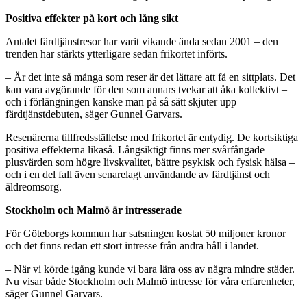
Positiva effekter på kort och lång sikt
Antalet färdtjänstresor har varit vikande ända sedan 2001 – den
trenden har stärkts ytterligare sedan frikortet införts.
– Är det inte så många som reser är det lättare att få en sittplats. Det
kan vara avgörande för den som annars tvekar att åka kollektivt –
och i förlängningen kanske man på så sätt skjuter upp
färdtjänstdebuten, säger Gunnel Garvars.
Resenärerna tillfredsställelse med frikortet är entydig. De kortsiktiga
positiva effekterna likaså. Långsiktigt finns mer svårfångade
plusvärden som högre livskvalitet, bättre psykisk och fysisk hälsa –
och i en del fall även senarelagt användande av färdtjänst och
äldreomsorg.
Stockholm och Malmö är intresserade
För Göteborgs kommun har satsningen kostat 50 miljoner kronor
och det finns redan ett stort intresse från andra håll i landet.
– När vi körde igång kunde vi bara lära oss av några mindre städer.
Nu visar både Stockholm och Malmö intresse för våra erfarenheter,
säger Gunnel Garvars.