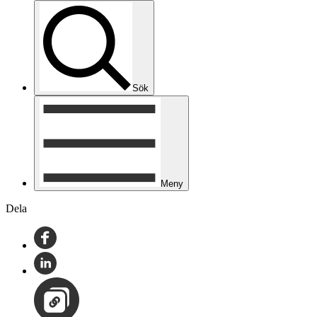
Sök
Meny
Dela