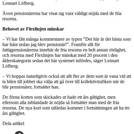
Lennart Löfberg.
Även pensionärerna har visat sig vara väldigt nöjda med de fria
resorna.
Behovet av Flexlinjen minskar
– Vi har fått många kommentarer av typen ”Det här är det bästa som
har hänt sedan jag blev pensionär!”. Framför allt för
fattigpensionärerna innebär de fria resorna en helt annan rörlighet,
och resorna med Flexlinjen har minskat med 20 procent i den
ålderskategorin sedan det här systemet infördes, säger Lennart
Löfberg.
– Vi hoppas naturligtvis också att allt fler av dem som är vana vid att
ta bilen till jobbet ska välja att gå över till kollektivtrafiken när de
blir pensionärer, fortsätter han.
De första korten som skickades ut hade ett års giltighet, men
eftersom alla inblandade är nöjda så fortsätter man med de fria
resorna. De nya kort som utfärdas kommer i fortsättningen att ha tre
års giltighet.
Dela artikel