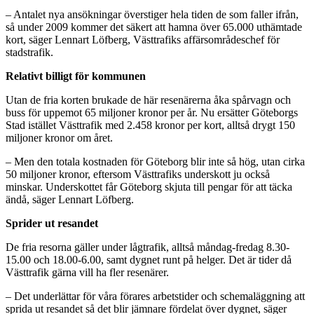
– Antalet nya ansökningar överstiger hela tiden de som faller ifrån,
så under 2009 kommer det säkert att hamna över 65.000 uthämtade
kort, säger Lennart Löfberg, Västtrafiks affärsområdeschef för
stadstrafik.
Relativt billigt för kommunen
Utan de fria korten brukade de här resenärerna åka spårvagn och
buss för uppemot 65 miljoner kronor per år. Nu ersätter Göteborgs
Stad istället Västtrafik med 2.458 kronor per kort, alltså drygt 150
miljoner kronor om året.
– Men den totala kostnaden för Göteborg blir inte så hög, utan cirka
50 miljoner kronor, eftersom Västtrafiks underskott ju också
minskar. Underskottet får Göteborg skjuta till pengar för att täcka
ändå, säger Lennart Löfberg.
Sprider ut resandet
De fria resorna gäller under lågtrafik, alltså måndag-fredag 8.30-
15.00 och 18.00-6.00, samt dygnet runt på helger. Det är tider då
Västtrafik gärna vill ha fler resenärer.
– Det underlättar för våra förares arbetstider och schemaläggning att
sprida ut resandet så det blir jämnare fördelat över dygnet, säger