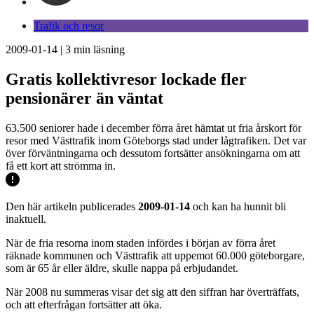
Trafik och resor
2009-01-14
|
3
min läsning
Gratis kollektivresor lockade fler
pensionärer än väntat
63.500 seniorer hade i december förra året hämtat ut fria årskort för
resor med Västtrafik inom Göteborgs stad under lågtrafiken. Det var
över förväntningarna och dessutom fortsätter ansökningarna om att
få ett kort att strömma in.
Den här artikeln publicerades
2009-01-14
och kan ha hunnit bli
inaktuell.
När de fria resorna inom staden infördes i början av förra året
räknade kommunen och Västtrafik att uppemot 60.000 göteborgare,
som är 65 år eller äldre, skulle nappa på erbjudandet.
När 2008 nu summeras visar det sig att den siffran har överträffats,
och att efterfrågan fortsätter att öka.