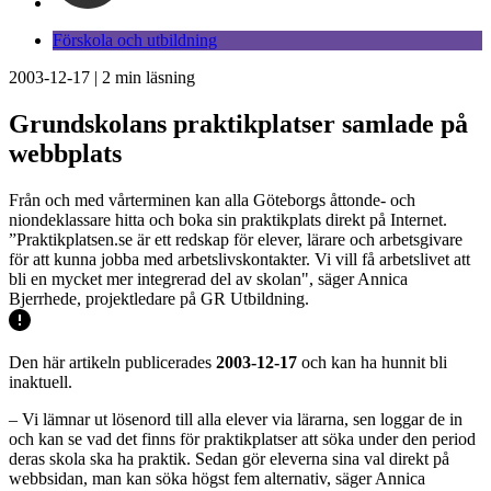
Förskola och utbildning
2003-12-17
|
2
min läsning
Grundskolans praktikplatser samlade på
webbplats
Från och med vårterminen kan alla Göteborgs åttonde- och
niondeklassare hitta och boka sin praktikplats direkt på Internet.
”Praktikplatsen.se är ett redskap för elever, lärare och arbetsgivare
för att kunna jobba med arbetslivskontakter. Vi vill få arbetslivet att
bli en mycket mer integrerad del av skolan", säger Annica
Bjerrhede, projektledare på GR Utbildning.
Den här artikeln publicerades
2003-12-17
och kan ha hunnit bli
inaktuell.
– Vi lämnar ut lösenord till alla elever via lärarna, sen loggar de in
och kan se vad det finns för praktikplatser att söka under den period
deras skola ska ha praktik. Sedan gör eleverna sina val direkt på
webbsidan, man kan söka högst fem alternativ, säger Annica