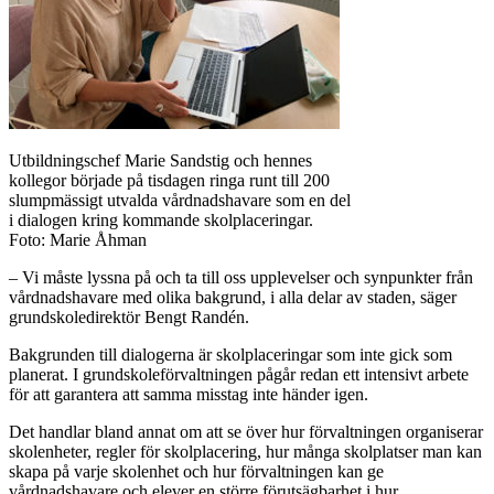
Utbildningschef Marie Sandstig och hennes
kollegor började på tisdagen ringa runt till 200
slumpmässigt utvalda vårdnadshavare som en del
i dialogen kring kommande skolplaceringar.
Foto: Marie Åhman
– Vi måste lyssna på och ta till oss upplevelser och synpunkter från
vårdnadshavare med olika bakgrund, i alla delar av staden, säger
grundskoledirektör Bengt Randén.
Bakgrunden till dialogerna är skolplaceringar som inte gick som
planerat. I grundskoleförvaltningen pågår redan ett intensivt arbete
för att garantera att samma misstag inte händer igen.
Det handlar bland annat om att se över hur förvaltningen organiserar
skolenheter, regler för skolplacering, hur många skolplatser man kan
skapa på varje skolenhet och hur förvaltningen kan ge
vårdnadshavare och elever en större förutsägbarhet i hur