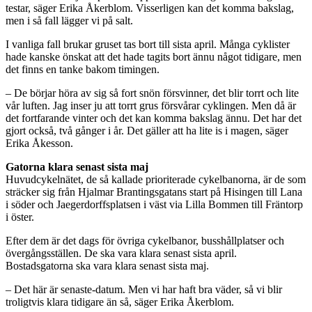
testar, säger Erika Åkerblom. Visserligen kan det komma bakslag,
men i så fall lägger vi på salt.
I vanliga fall brukar gruset tas bort till sista april. Många cyklister
hade kanske önskat att det hade tagits bort ännu något tidigare, men
det finns en tanke bakom timingen.
– De börjar höra av sig så fort snön försvinner, det blir torrt och lite
vår luften. Jag inser ju att torrt grus försvårar cyklingen. Men då är
det fortfarande vinter och det kan komma bakslag ännu. Det har det
gjort också, två gånger i år. Det gäller att ha lite is i magen, säger
Erika Åkesson.
Gatorna klara senast sista maj
Huvudcykelnätet, de så kallade prioriterade cykelbanorna, är de som
sträcker sig från Hjalmar Brantingsgatans start på Hisingen till Lana
i söder och Jaegerdorffsplatsen i väst via Lilla Bommen till Fräntorp
i öster.
Efter dem är det dags för övriga cykelbanor, busshållplatser och
övergångsställen. De ska vara klara senast sista april.
Bostadsgatorna ska vara klara senast sista maj.
– Det här är senaste-datum. Men vi har haft bra väder, så vi blir
troligtvis klara tidigare än så, säger Erika Åkerblom.