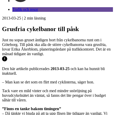
Trafik och resor
2013-03-25
|
2
min läsning
Grusfria cykelbanor till påsk
Just nu sopas gruset äntligen bort från cykelbanorna runt om i
Göteborg. Till påsk ska alla de större cykelbanorna vara grusfria,
lovar Erika Åkerblom, planeringsledare på trafikkontoret. Det är en
månad tidigare än vanligt.
Den här artikeln publicerades
2013-03-25
och kan ha hunnit bli
inaktuell.
– Man kan se det som en flirt med cyklisterna, säger hon.
Tack vare en mild vinter och med mindre snöröjning på
huvudcykelnätet än väntat, så fanns det lite pengar över i budget
såhär till våren.
”Finns en tanke bakom timingen”
– Då tänkte vi bjuda på att ta upp flisen lite tidigare än vanligt. Vi