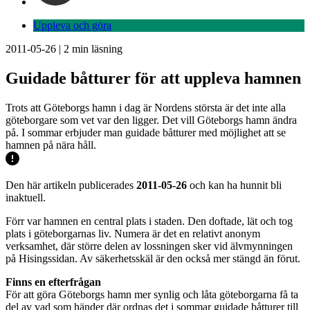
Uppleva och göra
2011-05-26
|
2
min läsning
Guidade båtturer för att uppleva hamnen
Trots att Göteborgs hamn i dag är Nordens största är det inte alla
göteborgare som vet var den ligger. Det vill Göteborgs hamn ändra
på. I sommar erbjuder man guidade båtturer med möjlighet att se
hamnen på nära håll.
Den här artikeln publicerades
2011-05-26
och kan ha hunnit bli
inaktuell.
Förr var hamnen en central plats i staden. Den doftade, lät och tog
plats i göteborgarnas liv. Numera är det en relativt anonym
verksamhet, där större delen av lossningen sker vid älvmynningen
på Hisingssidan. Av säkerhetsskäl är den också mer stängd än förut.
Finns en efterfrågan
För att göra Göteborgs hamn mer synlig och låta göteborgarna få ta
del av vad som händer där ordnas det i sommar guidade båtturer till