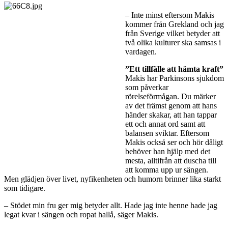
– Inte minst eftersom Makis
kommer från Grekland och jag
från Sverige vilket betyder att
två olika kulturer ska samsas i
vardagen.
”Ett tillfälle att hämta kraft”
Makis har Parkinsons sjukdom
som påverkar
rörelseförmågan. Du märker
av det främst genom att hans
händer skakar, att han tappar
ett och annat ord samt att
balansen sviktar. Eftersom
Makis också ser och hör dåligt
behöver han hjälp med det
mesta, alltifrån att duscha till
att komma upp ur sängen.
Men glädjen över livet, nyfikenheten och humorn brinner lika starkt
som tidigare.
– Stödet min fru ger mig betyder allt. Hade jag inte henne hade jag
legat kvar i sängen och ropat hallå, säger Makis.