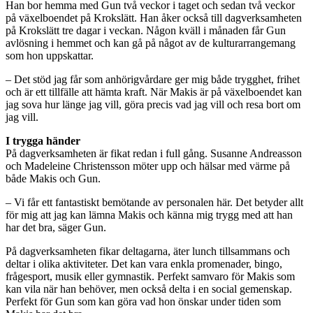
Han bor hemma med Gun två veckor i taget och sedan två veckor
på växelboendet på Krokslätt. Han åker också till dagverksamheten
på Krokslätt tre dagar i veckan. Någon kväll i månaden får Gun
avlösning i hemmet och kan gå på något av de kulturarrangemang
som hon uppskattar.
– Det stöd jag får som anhörigvårdare ger mig både trygghet, frihet
och är ett tillfälle att hämta kraft. När Makis är på växelboendet kan
jag sova hur länge jag vill, göra precis vad jag vill och resa bort om
jag vill.
I trygga händer
På dagverksamheten är fikat redan i full gång. Susanne Andreasson
och Madeleine Christensson möter upp och hälsar med värme på
både Makis och Gun.
– Vi får ett fantastiskt bemötande av personalen här. Det betyder allt
för mig att jag kan lämna Makis och känna mig trygg med att han
har det bra, säger Gun.
På dagverksamheten fikar deltagarna, äter lunch tillsammans och
deltar i olika aktiviteter. Det kan vara enkla promenader, bingo,
frågesport, musik eller gymnastik. Perfekt samvaro för Makis som
kan vila när han behöver, men också delta i en social gemenskap.
Perfekt för Gun som kan göra vad hon önskar under tiden som