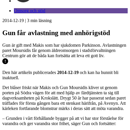
Omsorg och stöd
2014-12-19
|
3
min läsning
Gun får avlastning med anhörigstöd
Gun är gift med Makis som har sjukdomen Parkinson. Avlastningen
paret Moursidis får genom äldreomsorgen i stadsförvaltningen
Centrum gör att de båda kan fortsätta att leva ett gott liv.
Den här artikeln publicerades
2014-12-19
och kan ha hunnit bli
inaktuell.
Det blåser friskt när Makis och Gun Moursidis kliver ut genom
porten på Södra vägen för att med hjälp av färdtjänsten ta sig till
dagverksamheten på Krokslätt. Drygt 50 år har passerat sedan paret
träffades för första gången bara ett stenkast härifrån, på Avenyn. Att
kärleken fortfarande blomstrar märks i deras sätt att möta varandra.
– Grunden i vårt förhållande bygger på att vi har stor förståelse för
varandra och ger varandra stor frihet, säger Gun och fortsätter: