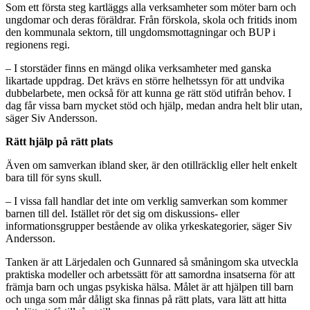
Som ett första steg kartläggs alla verksamheter som möter barn och
ungdomar och deras föräldrar. Från förskola, skola och fritids inom
den kommunala sektorn, till ungdomsmottagningar och BUP i
regionens regi.
– I storstäder finns en mängd olika verksamheter med ganska
likartade uppdrag. Det krävs en större helhetssyn för att undvika
dubbelarbete, men också för att kunna ge rätt stöd utifrån behov. I
dag får vissa barn mycket stöd och hjälp, medan andra helt blir utan,
säger Siv Andersson.
Rätt hjälp på rätt plats
Även om samverkan ibland sker, är den otillräcklig eller helt enkelt
bara till för syns skull.
– I vissa fall handlar det inte om verklig samverkan som kommer
barnen till del. Istället rör det sig om diskussions- eller
informationsgrupper bestående av olika yrkeskategorier, säger Siv
Andersson.
Tanken är att Lärjedalen och Gunnared så småningom ska utveckla
praktiska modeller och arbetssätt för att samordna insatserna för att
främja barn och ungas psykiska hälsa. Målet är att hjälpen till barn
och unga som mår dåligt ska finnas på rätt plats, vara lätt att hitta