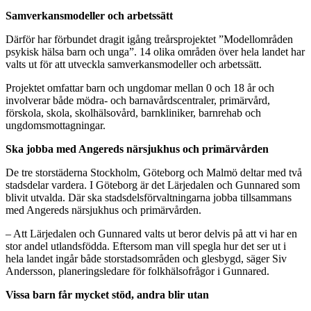
Samverkansmodeller och arbetssätt
Därför har förbundet dragit igång treårsprojektet ”Modellområden
psykisk hälsa barn och unga”. 14 olika områden över hela landet har
valts ut för att utveckla samverkansmodeller och arbetssätt.
Projektet omfattar barn och ungdomar mellan 0 och 18 år och
involverar både mödra- och barnavårdscentraler, primärvård,
förskola, skola, skolhälsovård, barnkliniker, barnrehab och
ungdomsmottagningar.
Ska jobba med Angereds närsjukhus och primärvården
De tre storstäderna Stockholm, Göteborg och Malmö deltar med två
stadsdelar vardera. I Göteborg är det Lärjedalen och Gunnared som
blivit utvalda. Där ska stadsdelsförvaltningarna jobba tillsammans
med Angereds närsjukhus och primärvården.
– Att Lärjedalen och Gunnared valts ut beror delvis på att vi har en
stor andel utlandsfödda. Eftersom man vill spegla hur det ser ut i
hela landet ingår både storstadsområden och glesbygd, säger Siv
Andersson, planeringsledare för folkhälsofrågor i Gunnared.
Vissa barn får mycket stöd, andra blir utan