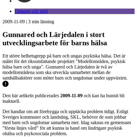
Omsorg och stöd
2009-11-09
|
3
min läsning
Gunnared och Lärjedalen i stort
utvecklingsarbete för barns hälsa
Ett större helhetsgrepp på barn och ungas psykiska hälsa. Det är
målet för det riksomfattande projektet "Modellområden, psykisk
hälsa barn och unga". Gunnared och Lärjedalen är två av
modellområdena som ska utveckla samarbetet mellan de
samhällsaktörer som möter barn och ungdomar under uppväxten.
Den här artikeln publicerades
2009-11-09
och kan ha hunnit bli
inaktuell.
Det handlar om att förebygga och upptäcka problem tidigt. Enligt
Sveriges kommuner och landsting, SKL, behöver de som jobbar
med barn och ungdomar samarbeta mer. Idag saknas en gemensam
”första linjes vård” för att kunna ta hand om lindrigare psykisk
ohälsa och psykosociala problem.