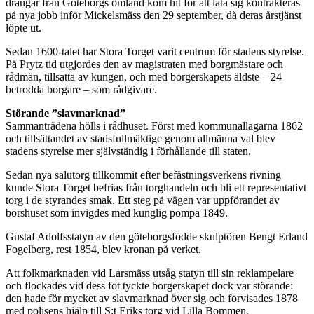
drängar från Göteborgs omland kom hit för att låta sig kontrakteras
på nya jobb inför Mickelsmäss den 29 september, då deras årstjänst
löpte ut.
Sedan 1600-talet har Stora Torget varit centrum för stadens styrelse.
På Prytz tid utgjordes den av magistraten med borgmästare och
rådmän, tillsatta av kungen, och med borgerskapets äldste – 24
betrodda borgare – som rådgivare.
Störande ”slavmarknad”
Sammanträdena hölls i rådhuset. Först med kommunallagarna 1862
och tillsättandet av stadsfullmäktige genom allmänna val blev
stadens styrelse mer självständig i förhållande till staten.
Sedan nya salutorg tillkommit efter befästningsverkens rivning
kunde Stora Torget befrias från torghandeln och bli ett representativt
torg i de styrandes smak. Ett steg på vägen var uppförandet av
börshuset som invigdes med kunglig pompa 1849.
Gustaf Adolfsstatyn av den göteborgsfödde skulptören Bengt Erland
Fogelberg, rest 1854, blev kronan på verket.
Att folkmarknaden vid Larsmäss utsåg statyn till sin reklampelare
och flockades vid dess fot tyckte borgerskapet dock var störande:
den hade för mycket av slavmarknad över sig och förvisades 1878
med polisens hjälp till S:t Eriks torg vid Lilla Bommen.