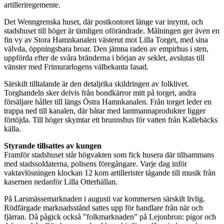
artilleriregemente.
Det Wenngrenska huset, där postkontoret länge var inrymt, och
stadshuset till höger är tämligen oförändrade. Målningen ger även en
fin vy av Stora Hamnkanalen västerut mot Lilla Torget, med sina
välvda, öppningsbara broar. Den jämna raden av empirhus i sten,
uppförda efter de svåra bränderna i början av seklet, avslutas till
vänster med Frimurarlogens välbekanta fasad.
Särskilt tilltalande är den detaljrika skildringen av folklivet.
Torghandeln sker delvis från bondkärror mitt på torget, andra
försäljare håller till längs Östra Hamnkanalen. Från torget leder en
trappa ned till kanalen, där båtar med lantmannaprodukter ligger
förtöjda. Till höger skymtar ett brunnshus för vatten från Kallebäcks
källa.
Styrande tillsattes av kungen
Framför stadshuset står högvakten som fick husera där tillsammans
med stadssoldaterna, polisens föregångare. Varje dag inför
vaktavlösningen klockan 12 kom artillerister tågande till musik från
kasernen nedanför Lilla Otterhällan.
På Larsmässemarknaden i augusti var kommersen särskilt livlig.
Rödfärgade marknadsstånd sattes upp för handlare från när och
fjärran. Då pågick också ”folkmarknaden” på Lejonbron: pigor och