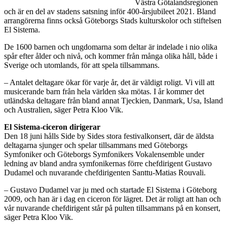
Västra Götalandsregionen
och är en del av stadens satsning inför 400-årsjubileet 2021. Bland
arrangörerna finns också Göteborgs Stads kulturskolor och stiftelsen
El Sistema.
De 1600 barnen och ungdomarna som deltar är indelade i nio olika
spår efter ålder och nivå, och kommer från många olika håll, både i
Sverige och utomlands, för att spela tillsammans.
– Antalet deltagare ökar för varje år, det är väldigt roligt. Vi vill att
musicerande barn från hela världen ska mötas. I år kommer det
utländska deltagare från bland annat Tjeckien, Danmark, Usa, Island
och Australien, säger Petra Kloo Vik.
El Sistema-ciceron dirigerar
Den 18 juni hålls Side by Sides stora festivalkonsert, där de äldsta
deltagarna sjunger och spelar tillsammans med Göteborgs
Symfoniker och Göteborgs Symfonikers Vokalensemble under
ledning av bland andra symfonikernas förre chefdirigent Gustavo
Dudamel och nuvarande chefdirigenten Santtu-Matias Rouvali.
– Gustavo Dudamel var ju med och startade El Sistema i Göteborg
2009, och han är i dag en ciceron för lägret. Det är roligt att han och
vår nuvarande chefdirigent står på pulten tillsammans på en konsert,
säger Petra Kloo Vik.