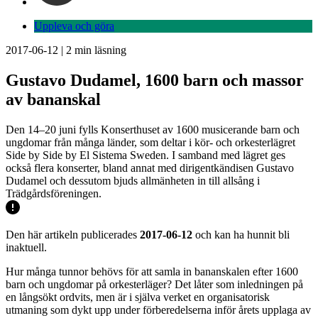
Uppleva och göra
2017-06-12
|
2
min läsning
Gustavo Dudamel, 1600 barn och massor
av bananskal
Den 14–20 juni fylls Konserthuset av 1600 musicerande barn och
ungdomar från många länder, som deltar i kör- och orkesterlägret
Side by Side by El Sistema Sweden. I samband med lägret ges
också flera konserter, bland annat med dirigentkändisen Gustavo
Dudamel och dessutom bjuds allmänheten in till allsång i
Trädgårdsföreningen.
Den här artikeln publicerades
2017-06-12
och kan ha hunnit bli
inaktuell.
Hur många tunnor behövs för att samla in bananskalen efter 1600
barn och ungdomar på orkesterläger? Det låter som inledningen på
en långsökt ordvits, men är i själva verket en organisatorisk
utmaning som dykt upp under förberedelserna inför årets upplaga av