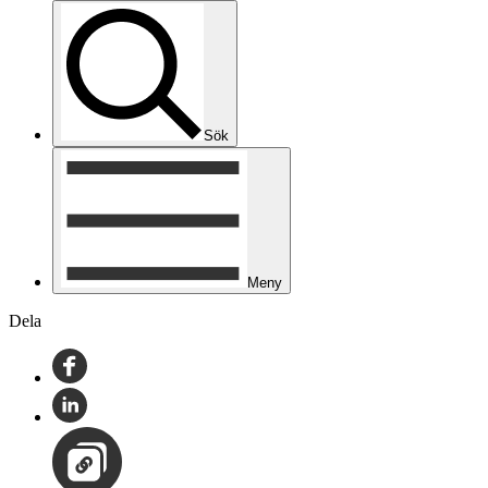
Sök
Meny
Dela