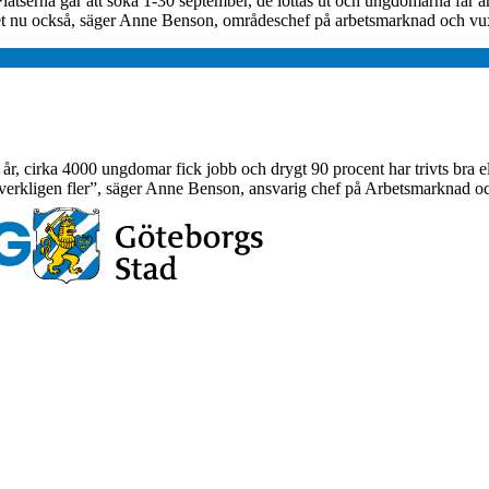
atserna går att söka 1-30 september, de lottas ut och ungdomarna får ar
 det nu också, säger Anne Benson, områdeschef på arbetsmarknad och vu
 år, cirka 4000 ungdomar fick jobb och drygt 90 procent har trivts bra e
höver verkligen fler”, säger Anne Benson, ansvarig chef på Arbetsmarknad 