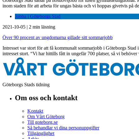
Göteborgs Stad satsar på höstlovsjobb för tusen gymnasieungdomar. Pl
inom staden för att arbeta för ungas bästa och vi hoppas givetvis på
Jobba i Göteborgs Stad
2021-10-05
|
2 min läsning
Över 90 procent av ungdomarna gillade sitt sommarjobb
Intresset var stort för att få kommunalt sommarjobb i Göteborgs Stad i
intresset stort. “Vi har hittills fått in ungefär 700 platser, så vi be
Göteborgs Stads tidning
Om oss och kontakt
Kontakt
Om Vårt Göteborg
Till goteborg.se
Så behandlar vi dina personuppgifter
Tillgänglighet
Arkiv