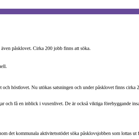
s även påsklovet. Cirka 200 jobb finns att söka.
ell.
och höstlovet. Nu utökas satsningen och under påsklovet finns cirka 20
ngar och få en inblick i vuxenlivet. De är också viktiga förebyggande 
 det kommunala aktivitetsstödet söka påsklovsjobben som lottas ut för