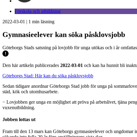
Förskola och utbildning
2022-03-01
|
1
min läsning
Gymnasieelever kan söka påsklovsjobb
Göteborgs Stads satsning på lovjobb för unga utökas och i år omfatta
Den här artikeln publicerades
2022-03-01
och kan ha hunnit bli inaktu
Göteborgs Stad: Här kan du söka påsklovsjobb
Sedan tidigare anordnar Göteborgs Stad jobb för unga på sommarlovet 
städ, kök och utomhusarbete.
− Lovjobben ger unga en möjlighet att pröva på arbetslivet, tjäna pe
vuxenutbildning.
Jobben lottas ut
Fram till den 13 mars kan Göteborgs gymnasieelever och ungdomar inom
sökande inte fylla 20 år före anställningens sista dag.