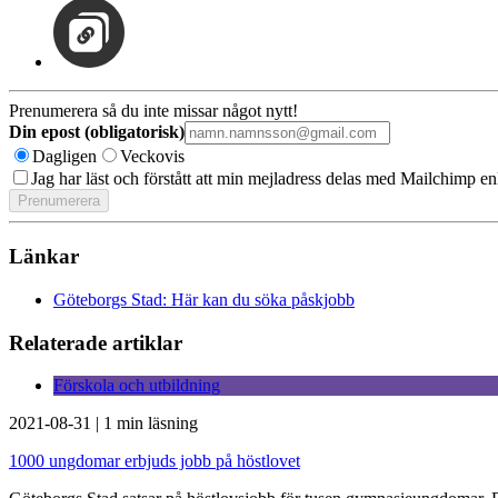
Prenumerera så du inte missar något nytt!
Din epost (obligatorisk)
Dagligen
Veckovis
Jag har läst och förstått att min mejladress delas med Mailchimp en
Länkar
Göteborgs Stad: Här kan du söka påskjobb
Relaterade artiklar
Förskola och utbildning
2021-08-31
|
1 min läsning
1000 ungdomar erbjuds jobb på höstlovet