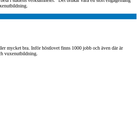
beta i stadens verksamheter. “Det brukar vara ett stort engagemang
xenutbildning.
ller mycket bra. Inför höstlovet finns 1000 jobb och även där är
och vuxenutbildning.