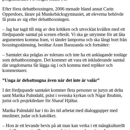
Efter förra debattboxningen, 2006 menade bland annat Carin
Opperdoes, lärare på Munkebäcksgymnasiet, att eleverna behövde
få prata av sig efter debattboxningen.
– Jag har tagit till mig av den kritiken och utvecklat kvällen med ett
fördjupande samtal på scenen efteråt. Vi ska ge utrymme för att låta
argumenten komma fram, vi tänder lamporna och ska långt bort från
boxningsstämning, berättar Aram Barazanda och fortsätter:
– Samtalet ska präglas av tolerans och inte ha ett anklagande tonläge
som debattboxningen. Det kommer att vara ett inkluderande samtal
där ungdomarna får lägga sig i och komma med repliker och
kommentarer.
”Unga är debattsugna även när det inte är valår”
I det fördjupande samtalet kommer flera personer ur juryn att delta
samt Marika Palmdahl, präst i svenska kyrkan och Nigar Ibrahim,
jurist och projektledare för Sharaf Hjältar.
Marika Palmdahl har i tio års tid arbetat med dialoggupper med
muslimer, judar och katoliker.
– Hon är ett levande bevis på att man kan verka i ett mångkulturellt