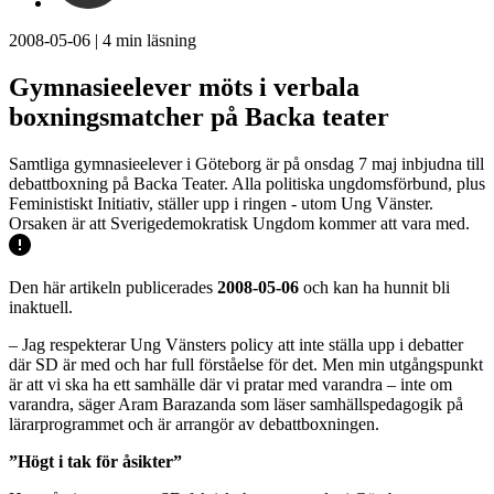
2008-05-06
|
4
min läsning
Gymnasieelever möts i verbala
boxningsmatcher på Backa teater
Samtliga gymnasieelever i Göteborg är på onsdag 7 maj inbjudna till
debattboxning på Backa Teater. Alla politiska ungdomsförbund, plus
Feministiskt Initiativ, ställer upp i ringen - utom Ung Vänster.
Orsaken är att Sverigedemokratisk Ungdom kommer att vara med.
Den här artikeln publicerades
2008-05-06
och kan ha hunnit bli
inaktuell.
– Jag respekterar Ung Vänsters policy att inte ställa upp i debatter
där SD är med och har full förståelse för det. Men min utgångspunkt
är att vi ska ha ett samhälle där vi pratar med varandra – inte om
varandra, säger Aram Barazanda som läser samhällspedagogik på
lärarprogrammet och är arrangör av debattboxningen.
”Högt i tak för åsikter”