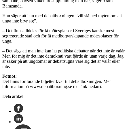
samhälle, oavsett vilken trosuppfattning man har, säger Aram
Barazanda.
Han säger att han med debattboxningen ”vill slå ned myten om att
unga inte bryr sig”.
– Det finns alldeles för få mötesplatser i Sveriges kanske mest
segregerade stad och för få medborgarskapande mötesplatser för
unga.
– Det sägs att man inte kan ha politiska debatter när det inte är valår.
Men för mig är det inte demokrati vart fjärde år, utan varje dag. Jag
är säker på att ungdomar är debattsugna vare sig det är valår eller
inte.
Fotnot:
Det finns fortfarande biljetter kvar till debattboxningen. Mer
information på www.debattboxning.se (se länk nedan).
Dela artikel