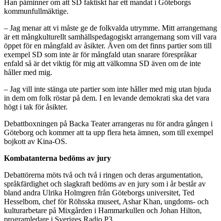
Han påminner om att SD faktiskt har ett mandat i Göteborgs
kommunfullmäktige.
– Jag menar att vi måste ge de folkvalda utrymme. Mitt arrangemang
är ett mångkulturellt samhällspedagogiskt arrangemang som vill vara
öppet för en mångfald av åsikter. Även om det finns partier som till
exempel SD som inte är för mångfald utan snarare förespråkar
enfald så är det viktig för mig att välkomna SD även om de inte
håller med mig.
– Jag vill inte stänga ute partier som inte håller med mig utan bjuda
in dem om folk röstar på dem. I en levande demokrati ska det vara
högt i tak för åsikter.
Debattboxningen på Backa Teater arrangeras nu för andra gången i
Göteborg och kommer att ta upp flera heta ämnen, som till exempel
bojkott av Kina-OS.
Kombatanterna bedöms av jury
Debattörerna möts två och två i ringen och deras argumentation,
språkfärdighet och slagkraft bedöms av en jury som i år består av
bland andra Ulrika Holmgren från Göteborgs universitet, Ted
Hesselbom, chef för Röhsska museet, Ashar Khan, ungdoms- och
kulturarbetare på Mixgården i Hammarkullen och Johan Hilton,
programledare i Sveriges Radio P3.