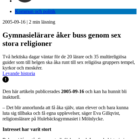
Kommun och politik
2005-09-16
|
2
min läsning
Gymnasielärare åker buss genom sex
stora religioner
Två hektiska dagar väntar för de 20 lärare och 35 multireligiösa
guider som till helgen ska åka runt till sex religiösa gruppers tempel,
kyrkor och moskéer.
Levande historia
Den här artikeln publicerades
2005-09-16
och kan ha hunnit bli
inaktuell.
– Det blir annorlunda att få åka själv, utan elever och bara kunna
luta sig tillbaka och få egna upplevelser, säger Eva Gillqvist,
religionslärare på Hulebäcksgymnasiet i Mölnlycke.
Intresset har varit stort