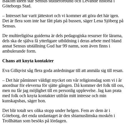
Bakom idéen står Sensus studieförbund och Levande historia i
Göteborgs Stad.
– Intresset har varit jättestort och vi kommer att göra det här igen.
Det är flera som inte har fått plats på bussen, säger Lena Sjöberg på
Sensus.
De multireligiösa guiderna är dels pedagogiska resurser för lärarna,
dels ska de själva få ytterligare utbildning i deras arbete med bland
annat Sensus utställning Gud har 99 namn, som även finns i
ambulerande form.
Chans att knyta kontakter
Eva Gillqvist såg flera goda anledningar till att anmäla sig till resan.
– Det här påminner väldigt mycket om vår religionsdag som vi i år
anordnar för eleverna för sjätte gången. Då kommer det folk till oss,
men nu får jag möjlighet till en personlig upplevelse. Jag kan prata
med folk och knyta kontakter utifrån mitt intresse och min
kunskapsbas, säger hon.
Det blir totalt sex olika stopp under helgen. Fem av dem är i
Göteborg, det enda undantaget är den shiamuslimska moskén i
Trollhättan som besöks på lördagen.