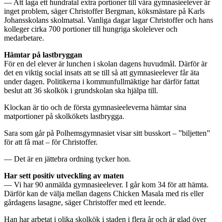
— Att laga ett hundratal extra portioner till våra gymnasieelever är
inget problem, säger Christoffer Bergman, köksmästare på Karls
Johansskolans skolmatsal. Vanliga dagar lagar Christoffer och hans
kolleger cirka 700 portioner till hungriga skolelever och
medarbetare.
Hämtar på lastbryggan
För en del elever är lunchen i skolan dagens huvudmål. Därför är
det en viktig social insats att se till så att gymnasieelever får äta
under dagen. Politikerna i kommunfullmäktige har därför fattat
beslut att 36 skolkök i grundskolan ska hjälpa till.
Klockan är tio och de första gymnasieeleverna hämtar sina
matportioner på skolkökets lastbrygga.
Sara som går på Polhemsgymnasiet visar sitt busskort – ”biljetten”
för att få mat – för Christoffer.
— Det är en jättebra ordning tycker hon.
Har sett positiv utveckling av maten
— Vi har 90 anmälda gymnasieelever. I går kom 34 för att hämta.
Därför kan de välja mellan dagens Chicken Masala med ris eller
gårdagens lasagne, säger Christoffer med ett leende.
Han har arbetat i olika skolkök i staden i flera år och är glad över