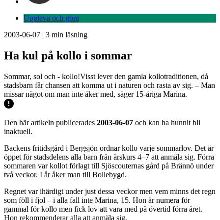
Uppleva och göra
2003-06-07
|
3
min läsning
Ha kul på kollo i sommar
Sommar, sol och - kollo!Visst lever den gamla kollotraditionen, då
stadsbarn får chansen att komma ut i naturen och rasta av sig. – Man
missar något om man inte åker med, säger 15-åriga Marina.
Den här artikeln publicerades
2003-06-07
och kan ha hunnit bli
inaktuell.
Backens fritidsgård i Bergsjön ordnar kollo varje sommarlov. Det är
öppet för stadsdelens alla barn från årskurs 4–7 att anmäla sig. Förra
sommaren var kollot förlagt till Sjöscouternas gård på Brännö under
två veckor. I år åker man till Bollebygd.
Regnet var ihärdigt under just dessa veckor men vem minns det regn
som föll i fjol – i alla fall inte Marina, 15. Hon är numera för
gammal för kollo men fick lov att vara med på övertid förra året.
Hon rekommenderar alla att anmäla sig.