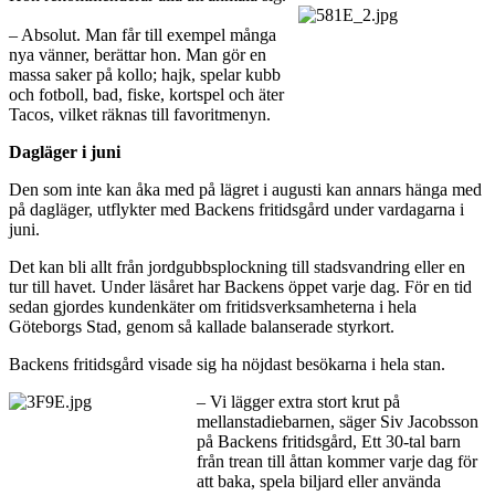
– Absolut. Man får till exempel många
nya vänner, berättar hon. Man gör en
massa saker på kollo; hajk, spelar kubb
och fotboll, bad, fiske, kortspel och äter
Tacos, vilket räknas till favoritmenyn.
Dagläger i juni
Den som inte kan åka med på lägret i augusti kan annars hänga med
på dagläger, utflykter med Backens fritidsgård under vardagarna i
juni.
Det kan bli allt från jordgubbsplockning till stadsvandring eller en
tur till havet. Under läsåret har Backens öppet varje dag. För en tid
sedan gjordes kundenkäter om fritidsverksamheterna i hela
Göteborgs Stad, genom så kallade balanserade styrkort.
Backens fritidsgård visade sig ha nöjdast besökarna i hela stan.
– Vi lägger extra stort krut på
mellanstadiebarnen, säger Siv Jacobsson
på Backens fritidsgård, Ett 30-tal barn
från trean till åttan kommer varje dag för
att baka, spela biljard eller använda