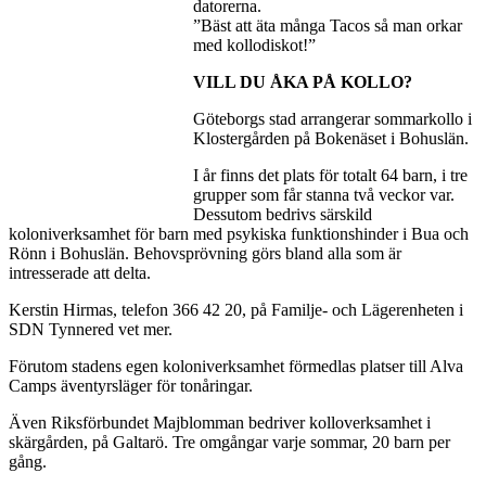
datorerna.
”Bäst att äta många Tacos så man orkar
med kollodiskot!”
VILL DU ÅKA PÅ KOLLO?
Göteborgs stad arrangerar sommarkollo i
Klostergården på Bokenäset i Bohuslän.
I år finns det plats för totalt 64 barn, i tre
grupper som får stanna två veckor var.
Dessutom bedrivs särskild
koloniverksamhet för barn med psykiska funktionshinder i Bua och
Rönn i Bohuslän. Behovsprövning görs bland alla som är
intresserade att delta.
Kerstin Hirmas, telefon 366 42 20, på Familje- och Lägerenheten i
SDN Tynnered vet mer.
Förutom stadens egen koloniverksamhet förmedlas platser till Alva
Camps äventyrsläger för tonåringar.
Även Riksförbundet Majblomman bedriver kolloverksamhet i
skärgården, på Galtarö. Tre omgångar varje sommar, 20 barn per
gång.