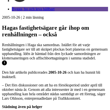
Bygga, bo och leva hållbart
2005-10-26
|
2
min läsning
Hagas fastighetsägare går ihop om
renhållningen – också
Renhållningen i Haga ska samordnas. Istället för att varje
fastighetsägare ser till att skräpet plockas bort planeras en gemensam
upphandling. Idén är hämtad från den lyckade samordningen av
klottersaneringen och affischborttagningen i samma stadsdel.
Den här artikeln publicerades
2005-10-26
och kan ha hunnit bli
inaktuell.
– Det förs diskussioner om att ha en försöksperiod under april till
oktober nästa år. Genom att alla intressenter är med i en gemensam
upphandling kan hela området städas samtidigt av ett företag, säger
Lars Ohlsson, entreprenadledare på Trafikkontoret.
Städning även på helger