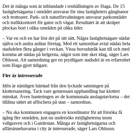
Det är många som är inblandade i renhållningen av Haga. De 15
fastighetsägarna i området ansvarar för sina fastigheters gångbanor
och trottoarer. Park- och naturförvaltningen ansvarar parkområdet
och trafikkontoret för gator och vägar. Resultatet är att skräpet
plockas bort i olika områden på olika tider.
– Var en och en har löst det på sitt sätt. Några fastighetsägare städar
själva och andra anlitar företag. Med ett samordnat avtal städas hela
stadsdelen flera gånger i veckan. Vissa huvudstråk kan till och med
komma att städas på helgerna, något som inte sker idag, säger Lars
Ohlsson. Att samordning ger en prydligare stadsdel är en erfarenhet
som Haga gjort tidigare.
Fler är intresserade
Idén är nämligen hämtad från den lyckade satsningen på
klottersanering. Tack vare gemensam upphandling har klottret
minskat. Även hanteringen av de kommunala anslagstavlorna – det
tillåtna sättet att affischera på stan – samordnas.
– Nu ska kommunen engagera en koordinator för att försöka få
igång fler områden, just nu undersöks möjligheterna inom
vallgraven och i Gamlestan. Många av fastighetsägarna och
affärsinnehavarna i city är intresserade, säger Lars Ohlsson.