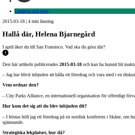
Uppleva och göra
2015-03-18
|
4
min läsning
Hallå där, Helena Bjarnegård
I april åker du till San Fransisco. Vad ska du göra där?
Den här artikeln publicerades
2015-03-18
och kan ha hunnit bli inaktu
– Jag har blivit inbjuden att hålla ett föredrag och vara med i en di
Vem ordnar den?
– City Parks Alliance, en internationell organisation för offentligt f
Hur kom det sig att du blev inbjuden dit?
– I höstas höll jag ett föredrag på en nordisk konferens i Skåne, om h
spännande.
Strategiska lekplatser, hur då?