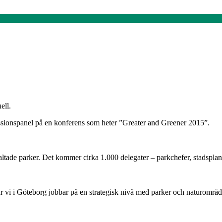
ell.
skussionspanel på en konferens som heter ”Greater and Greener 2015”.
örvaltade parker. Det kommer cirka 1.000 delegater – parkchefer, stadspl
ur vi i Göteborg jobbar på en strategisk nivå med parker och naturområd