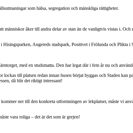
ällsutmaningar som hälsa, segregation och mänskliga rättigheter.
tt människor åker till andra delar av stan än de vanligtvis vistas i. Och
a i Hisingsparken, Angereds stadspark, Positivet i Frölunda och Plikta i
Järntorget, med en studsmatta. Den har legat där i fem år nu och använd
r lockas till platsen redan innan husen börjat byggas och Staden kan 
n, då blir det riktigt intressant!
r vi kommer ner till den konkreta utformningen av lekplatser, måste vi a
måste vara roliga – det är det som är grejen!