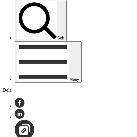
Sök
Meny
Dela