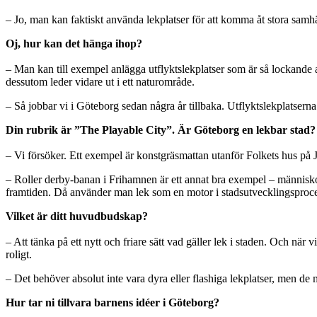
– Jo, man kan faktiskt använda lekplatser för att komma åt stora samh
Oj, hur kan det hänga ihop?
– Man kan till exempel anlägga utflyktslekplatser som är så lockande a
dessutom leder vidare ut i ett naturområde.
– Så jobbar vi i Göteborg sedan några år tillbaka. Utflyktslekplatsern
Din rubrik är ”The Playable City”. Är Göteborg en lekbar stad?
– Vi försöker. Ett exempel är konstgräsmattan utanför Folkets hus på 
– Roller derby-banan i Frihamnen är ett annat bra exempel – människo
framtiden. Då använder man lek som en motor i stadsutvecklingsprocesse
Vilket är ditt huvudbudskap?
– Att tänka på ett nytt och friare sätt vad gäller lek i staden. Och nä
roligt.
– Det behöver absolut inte vara dyra eller flashiga lekplatser, men de 
Hur tar ni tillvara barnens idéer i Göteborg?