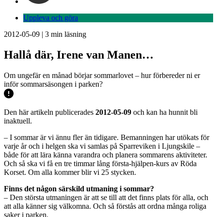
Uppleva och göra
2012-05-09
|
3
min läsning
Hallå där, Irene van Manen…
Om ungefär en månad börjar sommarlovet – hur förbereder ni er
inför sommarsäsongen i parken?
Den här artikeln publicerades
2012-05-09
och kan ha hunnit bli
inaktuell.
– I sommar är vi ännu fler än tidigare. Bemanningen har utökats för
varje år och i helgen ska vi samlas på Sparreviken i Ljungskile –
både för att lära känna varandra och planera sommarens aktiviteter.
Och så ska vi få en tre timmar lång första-hjälpen-kurs av Röda
Korset. Om alla kommer blir vi 25 stycken.
Finns det någon särskild utmaning i sommar?
– Den största utmaningen är att se till att det finns plats för alla, och
att alla känner sig välkomna. Och så förstås att ordna många roliga
saker i parken.