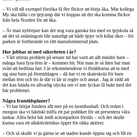
– Vi vill till exempel försöka få fler flickor att börja åka. Min kollega
My ska hålla i en tjejcamp där vi hoppas att det ska komma flickor
från hela Norden för att åka.
– Är man nybörjare kan det nog vara ganska bra med en tjejskola så
att det så småningom blir naturligt att både tjejer och killar åker – för
parken är fortfarande en rätt mansdominerad plats.
Hur jobbar ni med säkerheten i år?
– Vårt största problem på senare tid har varit att allt mindre barn –
många bara fyra-fem år – kommer hit. När man är så liten har man
svårt att bedöma fart. I år rekommenderar vi föräldrarna att ta med
sig sina barn på förmiddagen – då har vi en skateskola för barn
mellan fem och tio år där vi lär ut regler och annat . Jag är rädd att
det kan hända en allvarlig olycka om vi inte lyckas få bukt med det
här problemet.
Några framtidsplaner?
– Vi har börjat fundera allt mer på en inomhushall. Och redan i
morgon ska vi faktiskt träffa ett par politiker för att presentera våra
tankar. Allra helst här intill actionparken förstås – och det skulle
kunna vara ett allaktivitetshus öppet för olika aktörer.
– Och så skulle vi ju gärna se att staden kunde öppna sig och bli en