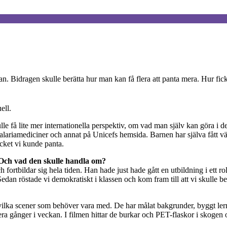
an. Bidragen skulle berätta hur man kan få flera att panta mera. Hur f
ell.
lle få lite mer internationella perspektiv, om vad man själv kan göra i det
malariamediciner och annat på Unicefs hemsida. Barnen har själva fått vä
ycket vi kunde panta.
m? Och vad den skulle handla om?
 fortbildar sig hela tiden. Han hade just hade gått en utbildning i ett r
edan röstade vi demokratiskt i klassen och kom fram till att vi skulle be
 vilka scener som behöver vara med. De har målat bakgrunder, byggt le
ra gånger i veckan. I filmen hittar de burkar och PET-flaskor i skogen o