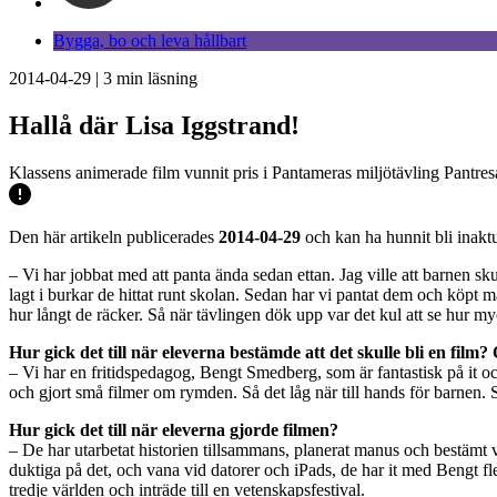
Bygga, bo och leva hållbart
2014-04-29
|
3
min läsning
Hallå där Lisa Iggstrand!
Klassens animerade film vunnit pris i Pantameras miljötävling Pantres
Den här artikeln publicerades
2014-04-29
och kan ha hunnit bli inaktu
– Vi har jobbat med att panta ända sedan ettan. Jag ville att barnen sku
lagt i burkar de hittat runt skolan. Sedan har vi pantat dem och köpt 
hur långt de räcker. Så när tävlingen dök upp var det kul att se hur m
Hur gick det till när eleverna bestämde att det skulle bli en fil
– Vi har en fritidspedagog, Bengt Smedberg, som är fantastisk på it och
och gjort små filmer om rymden. Så det låg när till hands för barnen. S
Hur gick det till när eleverna gjorde filmen?
– De har utarbetat historien tillsammans, planerat manus och bestämt
duktiga på det, och vana vid datorer och iPads, de har it med Bengt fle
tredje världen och inträde till en vetenskapsfestival.