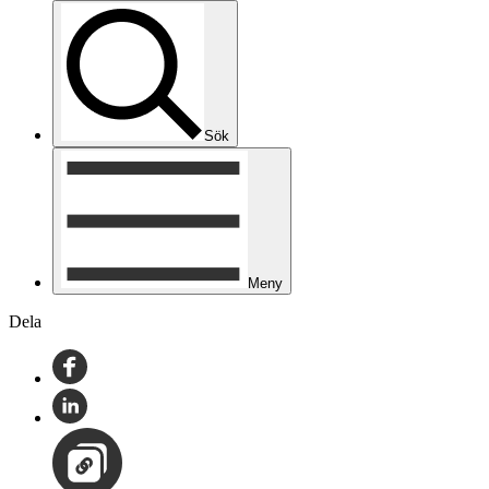
Sök
Meny
Dela