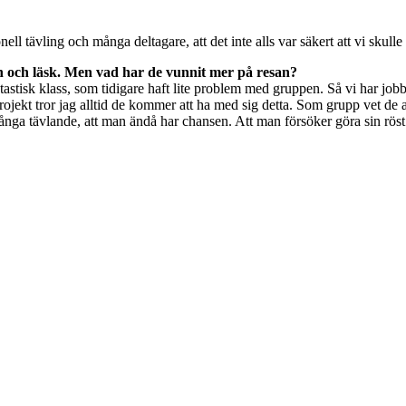
nell tävling och många deltagare, att det inte alls var säkert att vi skulle
rn och läsk. Men vad har de vunnit mer på resan?
 fantastisk klass, som tidigare haft lite problem med gruppen. Så vi har 
jekt tror jag alltid de kommer att ha med sig detta. Som grupp vet de at
ga tävlande, att man ändå har chansen. Att man försöker göra sin röst hö