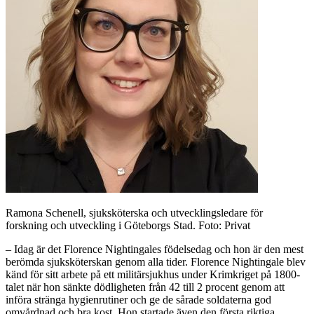
Ramona Schenell, sjuksköterska och utvecklingsledare för
forskning och utveckling i Göteborgs Stad. Foto: Privat
– Idag är det Florence Nightingales födelsedag och hon är den mest
berömda sjuksköterskan genom alla tider. Florence Nightingale blev
känd för sitt arbete på ett militärsjukhus under Krimkriget på 1800-
talet när hon sänkte dödligheten från 42 till 2 procent genom att
införa stränga hygienrutiner och ge de sårade soldaterna god
omvårdnad och bra kost. Hon startade även den första riktiga