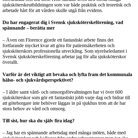
sjuksköterskeutbildningen som var både praktisk och teoretisk och
arbetade hårt för att vården skulle utgå från evidens.
Du har engagerat dig i Svensk sjuksköterskeförening, vad
spännande – berätta mer
– Även om Florence gjorde ett fantastiskt arbete finns det
fortfarande mycket kvar att göra för patientsäkerheten och
sjuksköterskors professionella utveckling. Som styrelseledamot i
Svensk sjuksköterskeförening arbetar jag för alla sjuksköterskor
överallt.
Varför är det viktigt att bevaka och lyfta fram det kommunala
hälso- och sjukvårdsperspektivet?
– I äldre samt vård- och omsorgsförvaltningen har vi över 600
sjuksköterskor som gör ett fantastiskt jobb varje dag och bidrar till
att göteborgare inte behöver läggas in på sjukhus trots att de har
stora behov av vård och omsorg.
Till sist, hur ska du själv fira idag?
– Jag har en spännande arbetsdag med många möten, både med