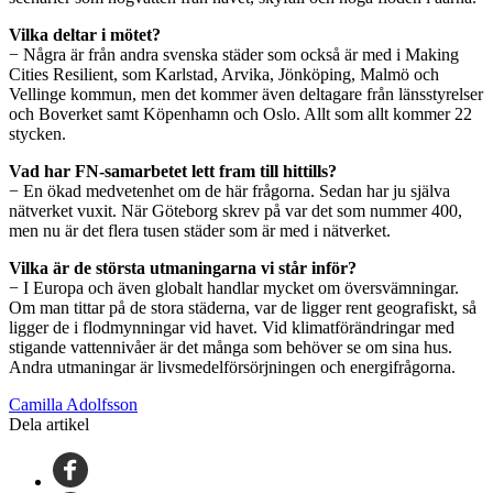
Vilka deltar i mötet?
− Några är från andra svenska städer som också är med i Making
Cities Resilient, som Karlstad, Arvika, Jönköping, Malmö och
Vellinge kommun, men det kommer även deltagare från länsstyrelser
och Boverket samt Köpenhamn och Oslo. Allt som allt kommer 22
stycken.
Vad har FN-samarbetet lett fram till hittills?
− En ökad medvetenhet om de här frågorna. Sedan har ju själva
nätverket vuxit. När Göteborg skrev på var det som nummer 400,
men nu är det flera tusen städer som är med i nätverket.
Vilka är de största utmaningarna vi står inför?
− I Europa och även globalt handlar mycket om översvämningar.
Om man tittar på de stora städerna, var de ligger rent geografiskt, så
ligger de i flodmynningar vid havet. Vid klimatförändringar med
stigande vattennivåer är det många som behöver se om sina hus.
Andra utmaningar är livsmedelförsörjningen och energifrågorna.
Camilla Adolfsson
Dela artikel