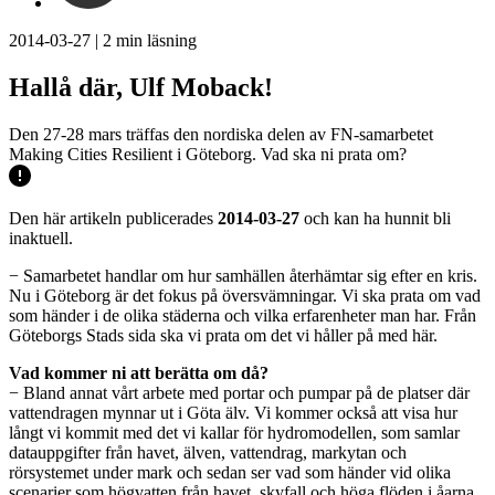
2014-03-27
|
2
min läsning
Hallå där, Ulf Moback!
Den 27-28 mars träffas den nordiska delen av FN-samarbetet
Making Cities Resilient i Göteborg. Vad ska ni prata om?
Den här artikeln publicerades
2014-03-27
och kan ha hunnit bli
inaktuell.
− Samarbetet handlar om hur samhällen återhämtar sig efter en kris.
Nu i Göteborg är det fokus på översvämningar. Vi ska prata om vad
som händer i de olika städerna och vilka erfarenheter man har. Från
Göteborgs Stads sida ska vi prata om det vi håller på med här.
Vad kommer ni att berätta om då?
− Bland annat vårt arbete med portar och pumpar på de platser där
vattendragen mynnar ut i Göta älv. Vi kommer också att visa hur
långt vi kommit med det vi kallar för hydromodellen, som samlar
datauppgifter från havet, älven, vattendrag, markytan och
rörsystemet under mark och sedan ser vad som händer vid olika
scenarier som högvatten från havet, skyfall och höga flöden i åarna.