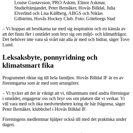
Louise Gustavsson, PRO Askim, Elinor Askmar,
Studiefrämjandet, Peter Bernåker, Hovås Billdal, Julia
Elverlind och Lisa Källberg, ABGS och Niklas
Gillström, Hovås Hockey Club. Foto: Göteborgs Stad
– Vi hoppas att besökarna tar med sig inspiration och en känsla av
att det finns fler i området som bryr sig om miljö- och klimatfrågor.
Det behöver inte vara så svårt när alla är med och bidrar, säger Tove
Lund.
Leksaksbyte, ponnyridning och
klimatsmart fika
Programmet riktar sig till hela familjen. Hovås Billdal IF är en av
föreningarna som är med som arrangörer.
– Vi tycker att det är viktigt att vi, tillsammans med andra föreningar
i området, engagerar oss och bryr oss om platsen där vi verkar. Vi
vill vara med och öka medvetenheten kring de här frågorna, säger
Peter Bernåker, klubbchef i Hovås Billdal IF.
Föreningens medlemmar hjälper också till med det praktiska under
dagen.