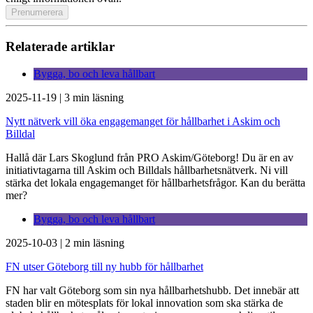
Relaterade artiklar
Bygga, bo och leva hållbart
2025-11-19
|
3 min läsning
Nytt nätverk vill öka engagemanget för hållbarhet i Askim och
Billdal
Hallå där Lars Skoglund från PRO Askim/Göteborg! Du är en av
initiativtagarna till Askim och Billdals hållbarhetsnätverk. Ni vill
stärka det lokala engagemanget för hållbarhetsfrågor. Kan du berätta
mer?
Bygga, bo och leva hållbart
2025-10-03
|
2 min läsning
FN utser Göteborg till ny hubb för hållbarhet
FN har valt Göteborg som sin nya hållbarhetshubb. Det innebär att
staden blir en mötesplats för lokal innovation som ska stärka de