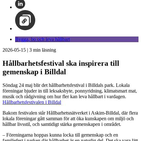
Bygga, bo och leva hållbart
2026-05-15
|
3
min läsning
Hållbarhetsfestival ska inspirera till
gemenskap i Billdal
Söndag 24 maj blir det hållbarhetsfestival i Billdals park. Lokala
föreningar bjuder in till leksaksbyte, ponnyridning, klimatsmart mat,
musik och rådgivning om hur fler kan leva hållbart i vardagen.
Hållbarhetsfestivalen i Billdal
Bakom festivalen står Hållbarhetsnätverket i Askim-Billdal, där flera
lokala föreningar gått samman för att öka kunskapen om miljö och
hållbar livsstil, och samtidigt stärka gemenskapen i området.
– Föreningarna hoppas kunna locka till gemenskap och en
familjefest i parken där hållbarhet är en naturlig del. Det ska vara lätt