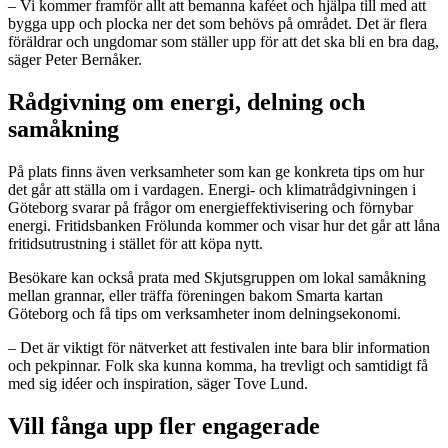
– Vi kommer framför allt att bemanna kaféet och hjälpa till med att
bygga upp och plocka ner det som behövs på området. Det är flera
föräldrar och ungdomar som ställer upp för att det ska bli en bra dag,
säger Peter Bernåker.
Rådgivning om energi, delning och
samåkning
På plats finns även verksamheter som kan ge konkreta tips om hur
det går att ställa om i vardagen. Energi- och klimatrådgivningen i
Göteborg svarar på frågor om energieffektivisering och förnybar
energi. Fritidsbanken Frölunda kommer och visar hur det går att låna
fritidsutrustning i stället för att köpa nytt.
Besökare kan också prata med Skjutsgruppen om lokal samåkning
mellan grannar, eller träffa föreningen bakom Smarta kartan
Göteborg och få tips om verksamheter inom delningsekonomi.
– Det är viktigt för nätverket att festivalen inte bara blir information
och pekpinnar. Folk ska kunna komma, ha trevligt och samtidigt få
med sig idéer och inspiration, säger Tove Lund.
Vill fånga upp fler engagerade