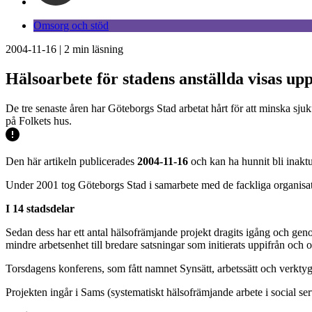
Omsorg och stöd
2004-11-16
|
2
min läsning
Hälsoarbete för stadens anställda visas up
De tre senaste åren har Göteborgs Stad arbetat hårt för att minska sju
på Folkets hus.
Den här artikeln publicerades
2004-11-16
och kan ha hunnit bli inaktu
Under 2001 tog Göteborgs Stad i samarbete med de fackliga organisat
I 14 stadsdelar
Sedan dess har ett antal hälsofrämjande projekt dragits igång och geno
mindre arbetsenhet till bredare satsningar som initierats uppifrån och o
Torsdagens konferens, som fått namnet Synsätt, arbetssätt och verktyg
Projekten ingår i Sams (systematiskt hälsofrämjande arbete i social s