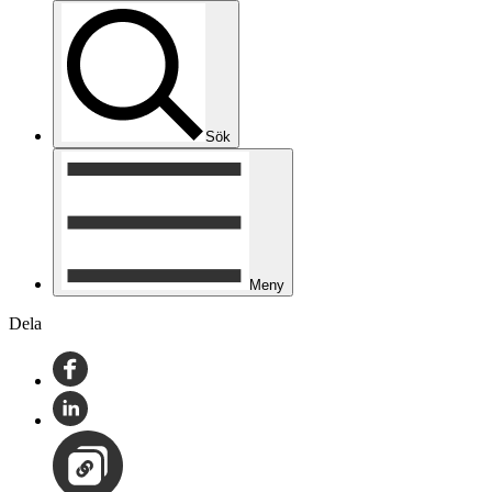
Sök
Meny
Dela