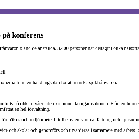
p på konferens
kfrånvaron bland de anställda. 3.400 personer har deltagit i olika häls
ell.
ionerna fram en handlingsplan för att minska sjukfrånvaron.
mförts på olika nivåer i den kommunala organisationen. Från en timmes f
mfattat en hel förvaltning.
 för hälso- och miljöarbete, blir lite av en sammanfattning och uppsumm
ervice och skola) och genomförs och utvärderas i samarbete med arbets-