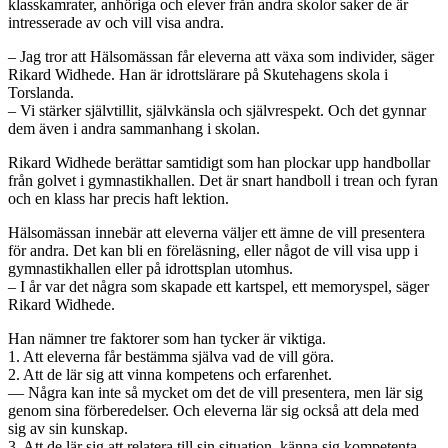
klasskamrater, anhöriga och elever från andra skolor saker de är
intresserade av och vill visa andra.
– Jag tror att Hälsomässan får eleverna att växa som individer, säger
Rikard Widhede. Han är idrottslärare på Skutehagens skola i
Torslanda.
– Vi stärker självtillit, självkänsla och självrespekt. Och det gynnar
dem även i andra sammanhang i skolan.
Rikard Widhede berättar samtidigt som han plockar upp handbollar
från golvet i gymnastikhallen. Det är snart handboll i trean och fyran
och en klass har precis haft lektion.
Hälsomässan innebär att eleverna väljer ett ämne de vill presentera
för andra. Det kan bli en föreläsning, eller något de vill visa upp i
gymnastikhallen eller på idrottsplan utomhus.
– I år var det några som skapade ett kartspel, ett memoryspel, säger
Rikard Widhede.
Han nämner tre faktorer som han tycker är viktiga.
1. Att eleverna får bestämma själva vad de vill göra.
2. Att de lär sig att vinna kompetens och erfarenhet.
— Några kan inte så mycket om det de vill presentera, men lär sig
genom sina förberedelser. Och eleverna lär sig också att dela med
sig av sin kunskap.
3. Att de lär sig att relatera till sin situation, känna sig kompetenta