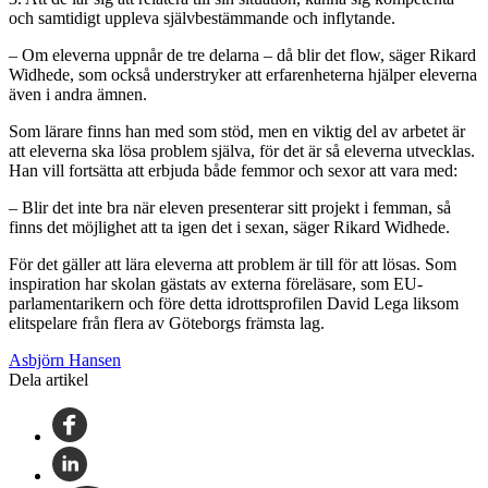
och samtidigt uppleva självbestämmande och inflytande.
– Om eleverna uppnår de tre delarna – då blir det flow, säger Rikard
Widhede, som också understryker att erfarenheterna hjälper eleverna
även i andra ämnen.
Som lärare finns han med som stöd, men en viktig del av arbetet är
att eleverna ska lösa problem själva, för det är så eleverna utvecklas.
Han vill fortsätta att erbjuda både femmor och sexor att vara med:
– Blir det inte bra när eleven presenterar sitt projekt i femman, så
finns det möjlighet att ta igen det i sexan, säger Rikard Widhede.
För det gäller att lära eleverna att problem är till för att lösas. Som
inspiration har skolan gästats av externa föreläsare, som EU-
parlamentarikern och före detta idrottsprofilen David Lega liksom
elitspelare från flera av Göteborgs främsta lag.
Asbjörn Hansen
Dela artikel