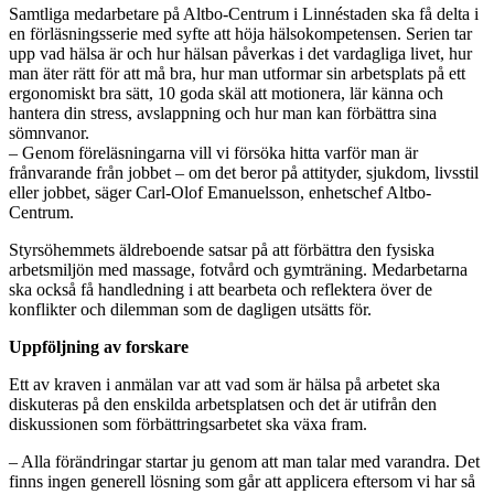
Samtliga medarbetare på Altbo-Centrum i Linnéstaden ska få delta i
en förläsningsserie med syfte att höja hälsokompetensen. Serien tar
upp vad hälsa är och hur hälsan påverkas i det vardagliga livet, hur
man äter rätt för att må bra, hur man utformar sin arbetsplats på ett
ergonomiskt bra sätt, 10 goda skäl att motionera, lär känna och
hantera din stress, avslappning och hur man kan förbättra sina
sömnvanor.
– Genom föreläsningarna vill vi försöka hitta varför man är
frånvarande från jobbet – om det beror på attityder, sjukdom, livsstil
eller jobbet, säger Carl-Olof Emanuelsson, enhetschef Altbo-
Centrum.
Styrsöhemmets äldreboende satsar på att förbättra den fysiska
arbetsmiljön med massage, fotvård och gymträning. Medarbetarna
ska också få handledning i att bearbeta och reflektera över de
konflikter och dilemman som de dagligen utsätts för.
Uppföljning av forskare
Ett av kraven i anmälan var att vad som är hälsa på arbetet ska
diskuteras på den enskilda arbetsplatsen och det är utifrån den
diskussionen som förbättringsarbetet ska växa fram.
– Alla förändringar startar ju genom att man talar med varandra. Det
finns ingen generell lösning som går att applicera eftersom vi har så