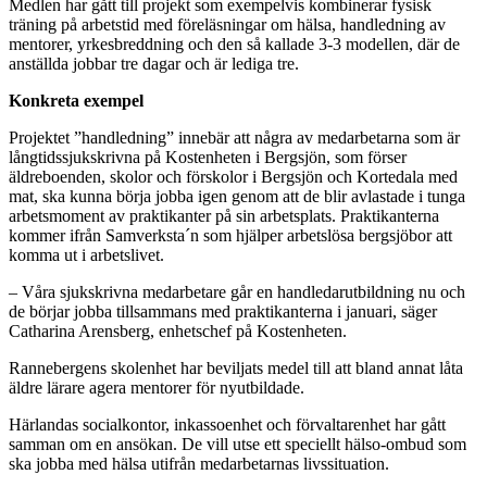
Medlen har gått till projekt som exempelvis kombinerar fysisk
träning på arbetstid med föreläsningar om hälsa, handledning av
mentorer, yrkesbreddning och den så kallade 3-3 modellen, där de
anställda jobbar tre dagar och är lediga tre.
Konkreta exempel
Projektet ”handledning” innebär att några av medarbetarna som är
långtidssjukskrivna på Kostenheten i Bergsjön, som förser
äldreboenden, skolor och förskolor i Bergsjön och Kortedala med
mat, ska kunna börja jobba igen genom att de blir avlastade i tunga
arbetsmoment av praktikanter på sin arbetsplats. Praktikanterna
kommer ifrån Samverksta´n som hjälper arbetslösa bergsjöbor att
komma ut i arbetslivet.
– Våra sjukskrivna medarbetare går en handledarutbildning nu och
de börjar jobba tillsammans med praktikanterna i januari, säger
Catharina Arensberg, enhetschef på Kostenheten.
Rannebergens skolenhet har beviljats medel till att bland annat låta
äldre lärare agera mentorer för nyutbildade.
Härlandas socialkontor, inkassoenhet och förvaltarenhet har gått
samman om en ansökan. De vill utse ett speciellt hälso-ombud som
ska jobba med hälsa utifrån medarbetarnas livssituation.