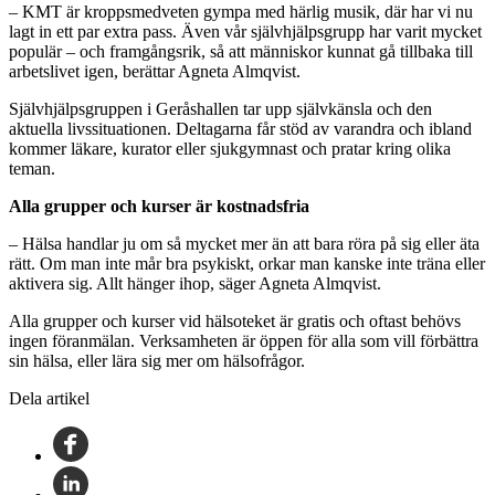
– KMT är kroppsmedveten gympa med härlig musik, där har vi nu
lagt in ett par extra pass. Även vår självhjälpsgrupp har varit mycket
populär – och framgångsrik, så att människor kunnat gå tillbaka till
arbetslivet igen, berättar Agneta Almqvist.
Självhjälpsgruppen i Geråshallen tar upp självkänsla och den
aktuella livssituationen. Deltagarna får stöd av varandra och ibland
kommer läkare, kurator eller sjukgymnast och pratar kring olika
teman.
Alla grupper och kurser är kostnadsfria
– Hälsa handlar ju om så mycket mer än att bara röra på sig eller äta
rätt. Om man inte mår bra psykiskt, orkar man kanske inte träna eller
aktivera sig. Allt hänger ihop, säger Agneta Almqvist.
Alla grupper och kurser vid hälsoteket är gratis och oftast behövs
ingen föranmälan. Verksamheten är öppen för alla som vill förbättra
sin hälsa, eller lära sig mer om hälsofrågor.
Dela artikel