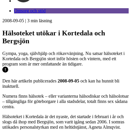
Omsorg och stöd
2008-09-05
|
3
min läsning
Hälsoteket utökar i Kortedala och
Bergsjön
Gympa, yoga, självhjälp och rökavvänjning. Nu satsar hälsoteket i
Kortedala och Bergsjön stort inför hösten och vintern, med ett
program som är mer omfattande än tidigare.
Den här artikeln publicerades
2008-09-05
och kan ha hunnit bli
inaktuell.
Numera finns hälsotek – eller varianterna hälsodiskar och hälsolotsar
– tillgängliga för göteborgare i alla stadsdelar, totalt finns sex sådana
centra.
Hälsoteket i Kortedala är det nyaste, det startade i februari i år och
slogs då ihop med Bergsjön, som varit igång sedan 2006. I somras
utökades personalstyrkan med en heltidstjänst, Agneta Almqvist.