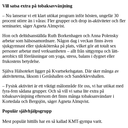
Vill satsa extra på tobaksavvänjning
– Nu lanserar vi ett klart utökat program inför hösten, ungefär 30
procent större än i våras: Fler grupper och drop in-aktiviteter och fler
seminarier, säger Agneta Almqvist.
Hon och deltidsanställda Ruth Borkenhagen och Anna Polensky
arbetar som hälsosamordnare. Någon dag i veckan finns även
sjukgymnast eller sjuksköterska på plats, vilket gör att totalt sex
personer arbetar med verksamheten – allt från sittgympa och lätt-
aerobics till föreläsningar om yoga, stress, balans i dygnet eller
frukostens betydelse.
Själva Hälsoteket ligger på Kvartsekelsgatan. Där sker många av
aktiviteterna, liksom i Geråshallen och Sandeklevshallen.
– Fysisk aktivitet är ett viktigt målområde för oss, vi har utökat med
fyra-fem sådana grupper. Och så vill vi satsa lite extra på
tobaksavvänjning eftersom det finns många tobaksanvändare i
Kortedala och Bergsjön, säger Agneta Almqvist.
Populär självhjälpsgrupp
Mest populär hittills har en så kallad KMT-gympa varit.