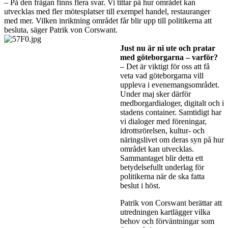
– På den frågan finns flera svar. Vi tittar på hur området kan
utvecklas med fler mötesplatser till exempel handel, restauranger
med mer. Vilken inriktning området får blir upp till politikerna att
besluta, säger Patrik von Corswant.
Just nu är ni ute och pratar
med göteborgarna – varför?
– Det är viktigt för oss att få
veta vad göteborgarna vill
uppleva i evenemangsområdet.
Under maj sker därför
medborgardialoger, digitalt och i
stadens container. Samtidigt har
vi dialoger med föreningar,
idrottsrörelsen, kultur- och
näringslivet om deras syn på hur
området kan utvecklas.
Sammantaget blir detta ett
betydelsefullt underlag för
politikerna när de ska fatta
beslut i höst.
Patrik von Corswant berättar att
utredningen kartlägger vilka
behov och förväntningar som