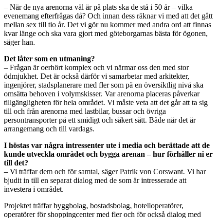
– När de nya arenorna väl är på plats ska de stå i 50 år – vilka
evenemang efterfrågas då? Och innan dess räknar vi med att det gått
mellan sex till tio år. Det vi gör nu kommer med andra ord att finnas
kvar länge och ska vara gjort med göteborgarnas bästa för ögonen,
säger han.
Det låter som en utmaning?
– Frågan är oerhört komplex och vi närmar oss den med stor
ödmjukhet. Det är också därför vi samarbetar med arkitekter,
ingenjörer, stadsplanerare med fler som på en översiktlig nivå ska
omsätta behoven i volymskisser. Var arenorna placeras påverkar
tillgängligheten för hela området. Vi måste veta att det går att ta sig
till och från arenorna med lastbilar, bussar och övriga
persontransporter på ett smidigt och säkert sätt. Både när det är
arrangemang och till vardags.
I höstas var några intressenter ute i media och berättade att de
kunde utveckla området och bygga arenan – hur förhåller ni er
till det?
– Vi träffar dem och för samtal, säger Patrik von Corswant. Vi har
bjudit in till en separat dialog med de som är intresserade att
investera i området.
Projektet träffar byggbolag, bostadsbolag, hotelloperatörer,
operatörer för shoppingcenter med fler och för också dialog med