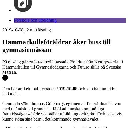
Förskola och utbildning
2019-10-08
|
2
min läsning
Hammarkulleföräldrar åker buss till
gymnasiemässan
På onsdag går en buss med högstadieföräldrar från Nytorpsskolan i
Hammarkullen till Gymnasiedagarna och Future skills på Svenska
Mässan.
Den här artikeln publicerades
2019-10-08
och kan ha hunnit bli
inaktuell.
Genom besöket hoppas Göteborgsregionen att fler vårdnadshavare
med utländsk bakgrund ska få ökad kunskap om möjliga
framtidsvägar – både vad gäller utbildning och yrke. Och på så vis
kunna stötta sina barn i det kommande gymnasievalet.