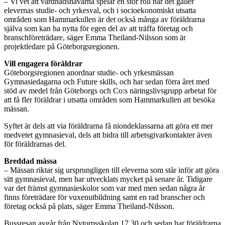
– Vi vet att vårdnadshavarna spelar en stor roll när det gäller
elevernas studie- och yrkesval, och i socioekonomiskt utsatta
områden som Hammarkullen är det också många av föräldrarna
själva som kan ha nytta för egen del av att träffa företag och
branschföreträdare, säger Emma Theiland-Nilsson som är
projektledare på Göteborgsregionen.
Vill engagera föräldrar
Göteborgsregionen anordnar studie- och yrkesmässan
Gymnasiedagarna och Future skills, och har sedan förra året med
stöd av medel från Göteborgs och Co:s näringslivsgrupp arbetat för
att få fler föräldrar i utsatta områden som Hammarkullen att besöka
mässan.
Syftet är dels att via föräldrarna få niondeklassarna att göra ett mer
medvetet gymnasieval, dels att bidra till arbetsgivarkontakter även
för föräldrarnas del.
Breddad mässa
– Mässan riktar sig ursprungligen till eleverna som står inför att göra
sitt gymnasieval, men har utvecklats mycket på senare år. Tidigare
var det främst gymnasieskolor som var med men sedan några år
finns företrädare för vuxenutbildning samt en rad branscher och
företag också på plats, säger Emma Theiland-Nilsson.
Bussresan avgår från Nytorpsskolan 17.30 och sedan har föräldrarna