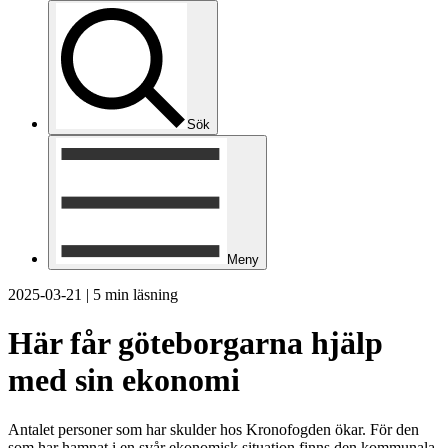
Sök
Meny
2025-03-21
|
5 min läsning
Här får göteborgarna hjälp
med sin ekonomi
Antalet personer som har skulder hos Kronofogden ökar. För den
som har hamnat i en svår ekonomisk situation finns den kommunala