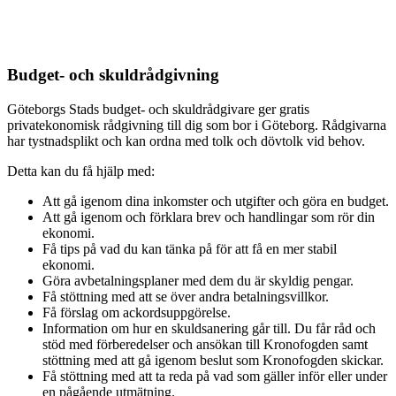
Budget- och skuldrådgivning
Göteborgs Stads budget- och skuldrådgivare ger gratis
privatekonomisk rådgivning till dig som bor i Göteborg. Rådgivarna
har tystnadsplikt och kan ordna med tolk och dövtolk vid behov.
Detta kan du få hjälp med:
Att gå igenom dina inkomster och utgifter och göra en budget.
Att gå igenom och förklara brev och handlingar som rör din
ekonomi.
Få tips på vad du kan tänka på för att få en mer stabil
ekonomi.
Göra avbetalningsplaner med dem du är skyldig pengar.
Få stöttning med att se över andra betalningsvillkor.
Få förslag om ackordsuppgörelse.
Information om hur en skuldsanering går till. Du får råd och
stöd med förberedelser och ansökan till Kronofogden samt
stöttning med att gå igenom beslut som Kronofogden skickar.
Få stöttning med att ta reda på vad som gäller inför eller under
en pågående utmätning.