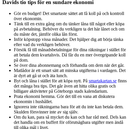
Davids tio tips för en sundare ekonomi
Gör en budget! Det smartaste sättet att få koll på och kontroll
över ekonomin.
Tänk till en extra gång om du tänker låna till något eller köpa
på avbetalning. Behöver du verkligen ta det här lånet och om
du måste det, jämför olika lån först.
Inför köpstopp vissa månader. Det hjälper dig att börja tänka
efter vad du verkligen behöver.
Försök få till månadsbetalningar för dina räkningar i stället för
att betala dem kvartalsvis. Då får du en mer övergripande koll
på dom.
Se över dina abonnemang och förhandla om dem när det går.
Matlådor är ett smart sätt att minska utgifterna i vardagen. Det
är dyrt att gå ut och äta lunch.
Byt och låna i stället för att köpa nytt. På
smartakartan.se
finns
det många bra tips. Det går även att hitta olika gratis och
billigare aktiviteter på Göteborgs stads kalendarium.
Prata ekonomi hemma. Gör det till en vana att diskutera
ekonomin i hushållet.
Ignorera inte räkningarna bara för att du inte kan betala dem.
Skulden försvinner inte av sig själv.
Om du kan, para så mycket du kan och har råd med. Dels kan
det handla om en buffert för oförutsägbara utgifter men ändå
till olika mål i livet.