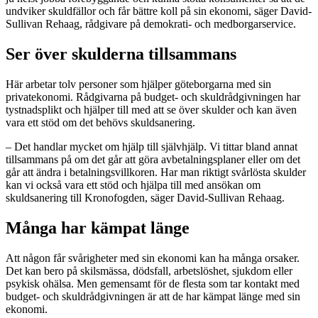
undviker skuldfällor och får bättre koll på sin ekonomi, säger David-
Sullivan Rehaag, rådgivare på demokrati- och medborgarservice.
Ser över skulderna tillsammans
Här arbetar tolv personer som hjälper göteborgarna med sin
privatekonomi. Rådgivarna på budget- och skuldrådgivningen har
tystnadsplikt och hjälper till med att se över skulder och kan även
vara ett stöd om det behövs skuldsanering.
– Det handlar mycket om hjälp till självhjälp. Vi tittar bland annat
tillsammans på om det går att göra avbetalningsplaner eller om det
går att ändra i betalningsvillkoren. Har man riktigt svårlösta skulder
kan vi också vara ett stöd och hjälpa till med ansökan om
skuldsanering till Kronofogden, säger David-Sullivan Rehaag.
Många har kämpat länge
Att någon får svårigheter med sin ekonomi kan ha många orsaker.
Det kan bero på skilsmässa, dödsfall, arbetslöshet, sjukdom eller
psykisk ohälsa. Men gemensamt för de flesta som tar kontakt med
budget- och skuldrådgivningen är att de har kämpat länge med sin
ekonomi.