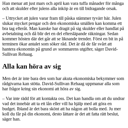
Han menar att just mars och april kan vara tuffa månader för många
och att skulder efter julens alla inköp är en till bidragande orsak.
– Uttrycket att julen varar fram till påska stämmer tyvärr här. Julen
slukar mycket pengar och den ekonomiska smällen kan komma ett
bra tag efteråt. Man kanske har dragit på sig skulder eller handlat på
avbetalning och då blir det en del eftersläpande räkningar. Sedan
kommer hösten där det går att se liknande trender. Först en bit in på
terminen ökar antalet som söker råd. Det är då de får svårt att
hantera ekonomin på grund av sommarens utgifter, säger David-
Sullivan Rehaag.
Alla kan höra av sig
Men det är inte bara den som har akuta ekonomiska bekymmer som
rådgivarna kan stötta. David-Sullivan Rehaag uppmanar alla som
har frågor kring sin ekonomi att höra av sig.
– Var inte rädd för att kontakta oss. Det kan handla om att du undrar
vad det innebär att ta ett lån eller vill ha hjälp med att göra en
budget. Ibland är det bara skönt att ha någon att bolla med. Ju mer
koll du får på din ekonomi, desto lättare är det att fatta rätt beslut,
säger han.