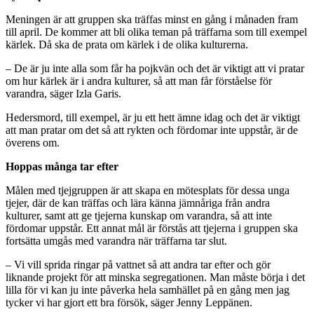
Meningen är att gruppen ska träffas minst en gång i månaden fram
till april. De kommer att bli olika teman på träffarna som till exempel
kärlek. Då ska de prata om kärlek i de olika kulturerna.
– De är ju inte alla som får ha pojkvän och det är viktigt att vi pratar
om hur kärlek är i andra kulturer, så att man får förståelse för
varandra, säger Izla Garis.
Hedersmord, till exempel, är ju ett hett ämne idag och det är viktigt
att man pratar om det så att rykten och fördomar inte uppstår, är de
överens om.
Hoppas många tar efter
Målen med tjejgruppen är att skapa en mötesplats för dessa unga
tjejer, där de kan träffas och lära känna jämnåriga från andra
kulturer, samt att ge tjejerna kunskap om varandra, så att inte
fördomar uppstår. Ett annat mål är förstås att tjejerna i gruppen ska
fortsätta umgås med varandra när träffarna tar slut.
– Vi vill sprida ringar på vattnet så att andra tar efter och gör
liknande projekt för att minska segregationen. Man måste börja i det
lilla för vi kan ju inte påverka hela samhället på en gång men jag
tycker vi har gjort ett bra försök, säger Jenny Leppänen.