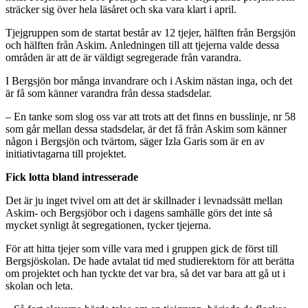
sträcker sig över hela läsåret och ska vara klart i april.
Tjejgruppen som de startat består av 12 tjejer, hälften från Bergsjön
och hälften från Askim. Anledningen till att tjejerna valde dessa
områden är att de är väldigt segregerade från varandra.
I Bergsjön bor många invandrare och i Askim nästan inga, och det
är få som känner varandra från dessa stadsdelar.
– En tanke som slog oss var att trots att det finns en busslinje, nr 58
som går mellan dessa stadsdelar, är det få från Askim som känner
någon i Bergsjön och tvärtom, säger Izla Garis som är en av
initiativtagarna till projektet.
Fick lotta bland intresserade
Det är ju inget tvivel om att det är skillnader i levnadssätt mellan
Askim- och Bergsjöbor och i dagens samhälle görs det inte så
mycket synligt åt segregationen, tycker tjejerna.
För att hitta tjejer som ville vara med i gruppen gick de först till
Bergsjöskolan. De hade avtalat tid med studierektorn för att berätta
om projektet och han tyckte det var bra, så det var bara att gå ut i
skolan och leta.