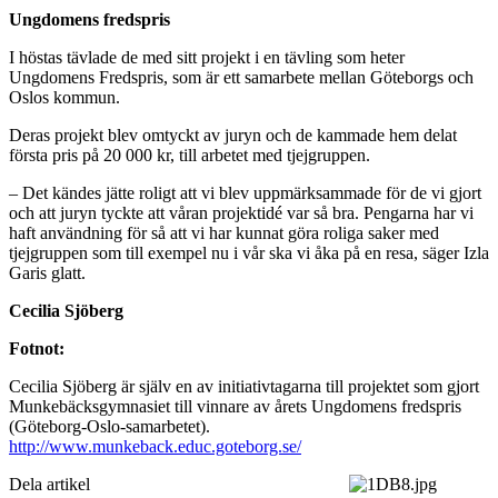
Ungdomens fredspris
I höstas tävlade de med sitt projekt i en tävling som heter
Ungdomens Fredspris, som är ett samarbete mellan Göteborgs och
Oslos kommun.
Deras projekt blev omtyckt av juryn och de kammade hem delat
första pris på 20 000 kr, till arbetet med tjejgruppen.
– Det kändes jätte roligt att vi blev uppmärksammade för de vi gjort
och att juryn tyckte att våran projektidé var så bra. Pengarna har vi
haft användning för så att vi har kunnat göra roliga saker med
tjejgruppen som till exempel nu i vår ska vi åka på en resa, säger Izla
Garis glatt.
Cecilia Sjöberg
Fotnot:
Cecilia Sjöberg är själv en av initiativtagarna till projektet som gjort
Munkebäcksgymnasiet till vinnare av årets Ungdomens fredspris
(Göteborg-Oslo-samarbetet).
http://www.munkeback.educ.goteborg.se/
Dela artikel