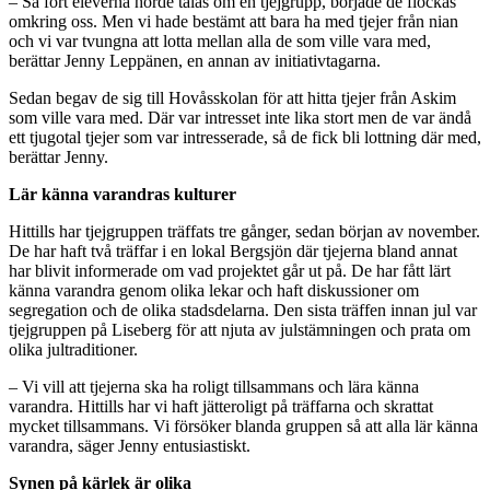
– Så fort eleverna hörde talas om en tjejgrupp, började de flockas
omkring oss. Men vi hade bestämt att bara ha med tjejer från nian
och vi var tvungna att lotta mellan alla de som ville vara med,
berättar Jenny Leppänen, en annan av initiativtagarna.
Sedan begav de sig till Hovåsskolan för att hitta tjejer från Askim
som ville vara med. Där var intresset inte lika stort men de var ändå
ett tjugotal tjejer som var intresserade, så de fick bli lottning där med,
berättar Jenny.
Lär känna varandras kulturer
Hittills har tjejgruppen träffats tre gånger, sedan början av november.
De har haft två träffar i en lokal Bergsjön där tjejerna bland annat
har blivit informerade om vad projektet går ut på. De har fått lärt
känna varandra genom olika lekar och haft diskussioner om
segregation och de olika stadsdelarna. Den sista träffen innan jul var
tjejgruppen på Liseberg för att njuta av julstämningen och prata om
olika jultraditioner.
– Vi vill att tjejerna ska ha roligt tillsammans och lära känna
varandra. Hittills har vi haft jätteroligt på träffarna och skrattat
mycket tillsammans. Vi försöker blanda gruppen så att alla lär känna
varandra, säger Jenny entusiastiskt.
Synen på kärlek är olika