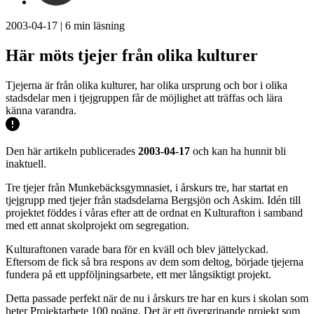
2003-04-17
|
6
min läsning
Här möts tjejer från olika kulturer
Tjejerna är från olika kulturer, har olika ursprung och bor i olika
stadsdelar men i tjejgruppen får de möjlighet att träffas och lära
känna varandra.
Den här artikeln publicerades
2003-04-17
och kan ha hunnit bli
inaktuell.
Tre tjejer från Munkebäcksgymnasiet, i årskurs tre, har startat en
tjejgrupp med tjejer från stadsdelarna Bergsjön och Askim. Idén till
projektet föddes i våras efter att de ordnat en Kulturafton i samband
med ett annat skolprojekt om segregation.
Kulturaftonen varade bara för en kväll och blev jättelyckad.
Eftersom de fick så bra respons av dem som deltog, började tjejerna
fundera på ett uppföljningsarbete, ett mer långsiktigt projekt.
Detta passade perfekt när de nu i årskurs tre har en kurs i skolan som
heter Projektarbete 100 poäng. Det är ett övergripande projekt som