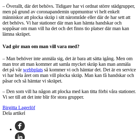
– Överallt, där det behövs. Tidigare har vi ordnat större städgrupper,
men på grund av coronapandemin uppmuntrar vi helt enkelt
människor att plocka skräp i sitt närområde eller där de har sett att
det behövs. Vi har stationer där man kan hämta handskar och
soppåsar om man vill ha det och det finns tio platser där man kan
lämna skräpet.
Vad gör man om man vill vara med?
– Man behöver inte anmäla sig, det är bara att sätta igång. Men om
man tror att man kommer att samla mycket skräp kan man anmäla
det på vår
webbplats
så kommer vi och hämtar det. Det är en service
vi har hela året om man vill plocka skräp. Man kan få handskar och
påsar och så hämtar vi skräpet.
– Den som vill ha någon att plocka med kan titta förbi våra stationer.
Vi ser till att det inte blir för stora grupper.
Birgitta Lagerlöf
Dela artikel