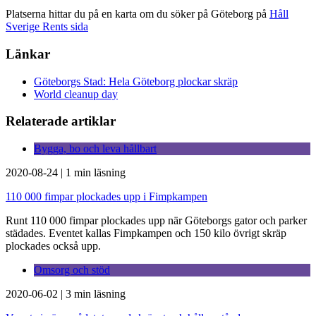
Platserna hittar du på en karta om du söker på Göteborg på
Håll
Sverige Rents sida
Länkar
Göteborgs Stad: Hela Göteborg plockar skräp
World cleanup day
Relaterade artiklar
Bygga, bo och leva hållbart
2020-08-24
|
1 min läsning
110 000 fimpar plockades upp i Fimpkampen
Runt 110 000 fimpar plockades upp när Göteborgs gator och parker
städades. Eventet kallas Fimpkampen och 150 kilo övrigt skräp
plockades också upp.
Omsorg och stöd
2020-06-02
|
3 min läsning