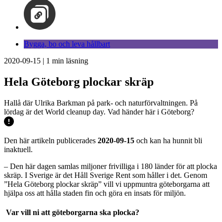
Bygga, bo och leva hållbart
2020-09-15
|
1
min läsning
Hela Göteborg plockar skräp
Hallå där Ulrika Barkman på park- och naturförvaltningen. På
lördag är det World cleanup day. Vad händer här i Göteborg?
Den här artikeln publicerades
2020-09-15
och kan ha hunnit bli
inaktuell.
– Den här dagen samlas miljoner frivilliga i 180 länder för att plocka
skräp. I Sverige är det Håll Sverige Rent som håller i det. Genom
”Hela Göteborg plockar skräp” vill vi uppmuntra göteborgarna att
hjälpa oss att hålla staden fin och göra en insats för miljön.
Var vill ni att göteborgarna ska plocka?