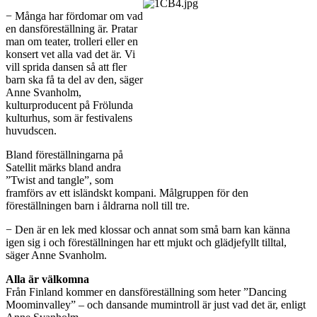
− Många har fördomar om vad
en dansföreställning är. Pratar
man om teater, trolleri eller en
konsert vet alla vad det är. Vi
vill sprida dansen så att fler
barn ska få ta del av den, säger
Anne Svanholm,
kulturproducent på Frölunda
kulturhus, som är festivalens
huvudscen.
Bland föreställningarna på
Satellit märks bland andra
”Twist and tangle”, som
framförs av ett isländskt kompani. Målgruppen för den
föreställningen barn i åldrarna noll till tre.
− Den är en lek med klossar och annat som små barn kan känna
igen sig i och föreställningen har ett mjukt och glädjefyllt tilltal,
säger Anne Svanholm.
Alla är välkomna
Från Finland kommer en dansföreställning som heter ”Dancing
Moominvalley” – och dansande mumintroll är just vad det är, enligt