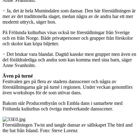
Anne Svanholm.
− Ja, det är hela Mumindalen som dansar. Den här föreställningen är
mer av det traditionella slaget, medan några av de andra har ett mer
modernt uttryck, säger hon.
På Frölunda kulturhus visas också tre föreställningar från Sverige
och en från Norge. Både privatpersoner och grupper från förskolor
och skolor kan köpa biljetter.
− Det brukar vara blandat. Dagtid kanske mest grupper men även en
del föräldralediga och andra som kan komma med sina barn, säger
Anne Svanholm.
Även på turné
Festivalen ges på flera av stadens dansscener och några av
föreställningarna går på turné i regionen. Under veckan genomförs
även workshops för de som utövar dans.
Bakom står Producentbyrån och Embla dans i samarbete med
Frölunda kulturhus och övriga medverkande dansscener.
Föreställningen Twist and tangle dansar av sällskapet The bird and
the bat från Island. Foto: Steve Lorenz