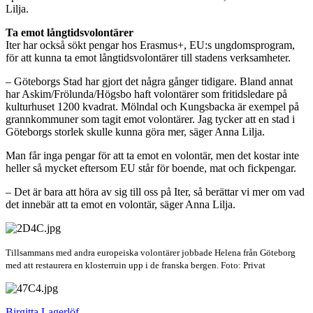
Lilja.
Ta emot långtidsvolontärer
Iter har också sökt pengar hos Erasmus+, EU:s ungdomsprogram,
för att kunna ta emot långtidsvolontärer till stadens verksamheter.
– Göteborgs Stad har gjort det några gånger tidigare. Bland annat
har Askim/Frölunda/Högsbo haft volontärer som fritidsledare på
kulturhuset 1200 kvadrat. Mölndal och Kungsbacka är exempel på
grannkommuner som tagit emot volontärer. Jag tycker att en stad i
Göteborgs storlek skulle kunna göra mer, säger Anna Lilja.
Man får inga pengar för att ta emot en volontär, men det kostar inte
heller så mycket eftersom EU står för boende, mat och fickpengar.
– Det är bara att höra av sig till oss på Iter, så berättar vi mer om vad
det innebär att ta emot en volontär, säger Anna Lilja.
Tillsammans med andra europeiska volontärer jobbade Helena från Göteborg
med att restaurera en klosterruin upp i de franska bergen. Foto: Privat
Birgitta Lagerlöf