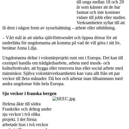
till unga mellan 18 och 29
år som känner att de har
fastnat och inte kommer
vidare till jobb eller studier.
Verksamheten syftar till att
få dem i någon form av sysselsättning – arbete eller utbildning.
– Vårt mål är att stärka självförtroendet och öppna dörrar för att
underlätta för ungdomarna att komma på vad de vill göra i sitt liv,
berättar Anna Lilja.
Ungdomarna deltar i volontärprojekt runt om i Europa. Det kan till
exempel handla om trädgårdsarbete, arbeta med musik- och
kulturfestivaler, att bygga eller renovera hus eller social arbete med
människor. Själva volontärverksamheten kan vara allt från ett par
veckor till flera månader. Då bor och arbetar man tillsammans med
andra ungdomar från hela Europa.
Sju veckor i franska bergen
Helena åkte till södra
Frankrike och deltog under
sju veckor i två olika
projekt. I det första
arbetade hon i två veckor