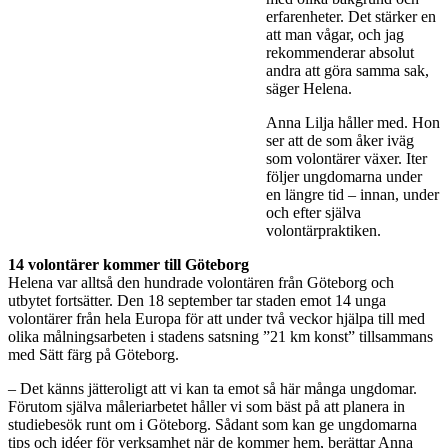
erfarenheter. Det stärker en
att man vågar, och jag
rekommenderar absolut
andra att göra samma sak,
säger Helena.
Anna Lilja håller med. Hon
ser att de som åker iväg
som volontärer växer. Iter
följer ungdomarna under
en längre tid – innan, under
och efter själva
volontärpraktiken.
14 volontärer kommer till Göteborg
Helena var alltså den hundrade volontären från Göteborg och
utbytet fortsätter. Den 18 september tar staden emot 14 unga
volontärer från hela Europa för att under två veckor hjälpa till med
olika målningsarbeten i stadens satsning ”21 km konst” tillsammans
med Sätt färg på Göteborg.
– Det känns jätteroligt att vi kan ta emot så här många ungdomar.
Förutom själva måleriarbetet håller vi som bäst på att planera in
studiebesök runt om i Göteborg. Sådant som kan ge ungdomarna
tips och idéer för verksamhet när de kommer hem, berättar Anna