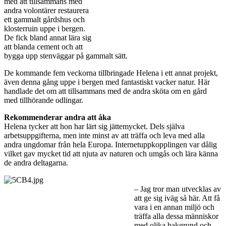
med att tillsammans med
andra volontärer restaurera
ett gammalt gårdshus och
klosterruin uppe i bergen.
De fick bland annat lära sig
att blanda cement och att
bygga upp stenväggar på gammalt sätt.
De kommande fem veckorna tillbringade Helena i ett annat projekt,
även denna gång uppe i bergen med fantastiskt vacker natur. Här
handlade det om att tillsammans med de andra sköta om en gård
med tillhörande odlingar.
Rekommenderar andra att åka
Helena tycker att hon har lärt sig jättemycket. Dels själva
arbetsuppgifterna, men inte minst av att träffa och leva med alla
andra ungdomar från hela Europa. Internetuppkopplingen var dålig
vilket gav mycket tid att njuta av naturen och umgås och lära känna
de andra deltagarna.
– Jag tror man utvecklas av
att ge sig iväg så här. Att få
vara i en annan miljö och
träffa alla dessa människor
med olika bakgrund och