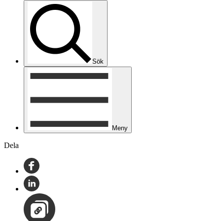
Sök
Meny
Dela