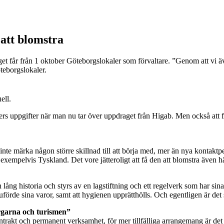
att blomstra
får från 1 oktober Göteborgslokaler som förvaltare. ”Genom att vi även 
teborgslokaler.
ell.
ers uppgifter när man nu tar över uppdraget från Higab. Men också att f
te märka någon större skillnad till att börja med, mer än nya kontaktp
xempelvis Tyskland. Det vore jätteroligt att få den att blomstra även här
ång historia och styrs av en lagstiftning och ett regelverk som har sina
förde sina varor, samt att hygienen upprätthölls. Och egentligen är de
rgarna och turismen”
ntrakt och permanent verksamhet, för mer tillfälliga arrangemang är det 