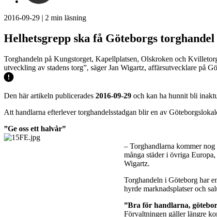
2016-09-29
|
2
min läsning
Helhetsgrepp ska få Göteborgs torghandel 
Torghandeln på Kungstorget, Kapellplatsen, Olskroken och Kvilletorget 
utveckling av stadens torg”, säger Jan Wigartz, affärsutvecklare på Gö
Den här artikeln publicerades
2016-09-29
och kan ha hunnit bli inaktu
Att handlarna efterlever torghandelsstadgan blir en av Göteborgslokal
”Ge oss ett halvår”
– Torghandlarna kommer nog in
många städer i övriga Europa, e
Wigartz.
Torghandeln i Göteborg har en l
hyrde marknadsplatser och salu
”Bra för handlarna, götebo
Förvaltningen gäller längre ko