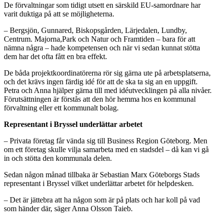
De förvaltningar som tidigt utsett en särskild EU-samordnare har
varit duktiga på att se möjligheterna.
– Bergsjön, Gunnared, Biskopsgården, Lärjedalen, Lundby,
Centrum. Majorna,Park och Natur och Framtiden – bara för att
nämna några – hade kompetensen och när vi sedan kunnat stötta
dem har det ofta fått en bra effekt.
De båda projektkoordinatörerna rör sig gärna ute på arbetsplatserna,
och det krävs ingen färdig idé för att de ska ta sig an en uppgift.
Petra och Anna hjälper gärna till med idéutvecklingen på alla nivåer.
Förutsättningen är förstås att den hör hemma hos en kommunal
förvaltning eller ett kommunalt bolag.
Representant i Bryssel underlättar arbetet
– Privata företag får vända sig till Business Region Göteborg. Men
om ett företag skulle vilja samarbeta med en stadsdel – då kan vi gå
in och stötta den kommunala delen.
Sedan någon månad tillbaka är Sebastian Marx Göteborgs Stads
representant i Bryssel vilket underlättar arbetet för helpdesken.
– Det är jättebra att ha någon som är på plats och har koll på vad
som händer där, säger Anna Olsson Taieb.