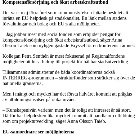
Kompetensförsörjning och ökat arbetskraftsutbud
Det var i maj förra året som kommunstyrelsen fattade beslutet att
inrätta en EU-helpdesk på stadskansliet. En länk mellan stadens
förvaltningar och bolag och EU:s alla möjligheter.
– Jag jobbar mest med socialfonden som erbjuder pengar för
kompetensförsörjning och ökat arbetskraftsutbud, säger Anna
Olsson Taieb som nyligen gästade Bryssel för en konferens i ämnet.
Kollegan Petra Senthén är mest fokuserad på Regionalfondens
möjligheter att lotsa bidrag till projekt för hållbar stadsutveckling.
Tillsammans administrerar de båda koordinatörerna också
INTERREG-programmen – strukturfonder som sträcker sig över de
nationella gränserna.
Men i mångt och mycket har det första halvåret kommit att präglas
av utbildningsinsatser på olika nivåer.
– Kunskapsnivån varierar, men det är roligt att intresset är så stort.
Därför har helpdesken lika mycket kommit att handla om utbildning
som om projektutveckling, säger Anna Olsson Taieb.
EU-samordnare ser möjligheterna