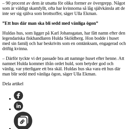
– 90 procent av dem är utsatta för olika former av övergrepp. Något
som är väldigt skamfyllt, ofta har kvinnorna så låg självkänsla att de
inte ser sig själva som brottsoffer, säger Ulla Ekman.
”Ett hus där man ska bli sedd med vänliga ögon”
Huldas hus, som ligger på Karl Johansgatan, har fått namn efter den
legendariska fiskhandlaren Hulda Sköldberg. Hon bodde i huset
med sin familj och har beskrivits som en omtänksam, engagerad och
driftig kvinna.
– Därför tyckte vi det passade bra att namnge huset efter henne. Att
namnet Hulda kommer ifrån ordet huld, som betyder god och
vänlig, var ytterligare ett bra skäl. Huldas hus ska vara ett hus där
man blir sedd med vänliga ögon, säger Ulla Ekman.
Dela artikel