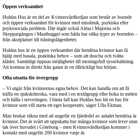
Öppen verksamhet
Huldas Hus är en del av Kvinnovårdkedjan som består av boende
och öppen verksamhet för kvinnor med missbruk, psykiska eller
psykosociala problem. Där ingår också Alma i Majorna och
Skeppargången i Masthugget som båda har olika typer av boenden –
från akutplatser till träningslägenheter.
Huldas hus är en öppen verksamhet där hemlösa kvinnor kan få
hjälp med basala, praktiska behov – som att duscha och tvätta
kläder. Samtidigt öppnas möjligheter till meningsfull sysselsättning.
Att komma in direkt från gatan är en tillräckligt bra början.
Ofta utsatta för övergrepp
– Vi utgår från kvinnornas egna behov. Det kan handla om att få
träffa en sjuksköterska, vara med i en textilgrupp eller boka in möten
och hålla i serveringen. I bästa fall kan Huldas hus bli en bas för
kvinnor som vill starta ett eget kooperativ, säger Ulla Ekman.
Man brukar räkna med att ungefär en fjärdedel av antalet hemlösa är
kvinnor. Det är svårt att uppskatta hur många kvinnor som lever utan
tak över huvudet i Göteborg – men Kvinnovårdkedjan kommer i
kontakt med ungefär 200 kvinnor varje år.