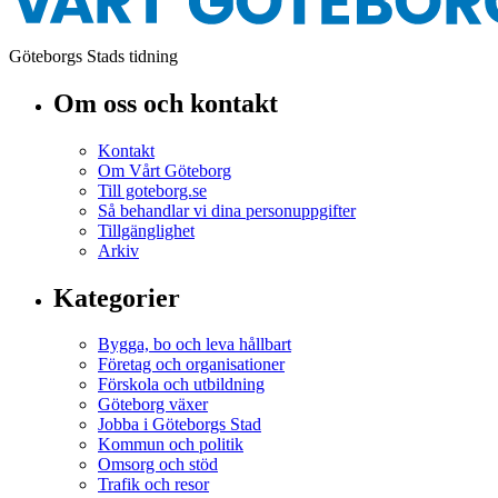
Göteborgs Stads tidning
Om oss och kontakt
Kontakt
Om Vårt Göteborg
Till goteborg.se
Så behandlar vi dina personuppgifter
Tillgänglighet
Arkiv
Kategorier
Bygga, bo och leva hållbart
Företag och organisationer
Förskola och utbildning
Göteborg växer
Jobba i Göteborgs Stad
Kommun och politik
Omsorg och stöd
Trafik och resor