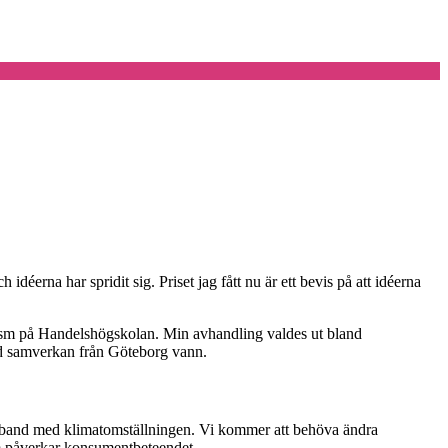
déerna har spridit sig. Priset jag fått nu är ett bevis på att idéerna
rism på Handelshögskolan. Min avhandling valdes ut bland
red samverkan från Göteborg vann.
 samband med klimatomställningen. Vi kommer att behöva ändra
m påverkar konsumentbeteendet.