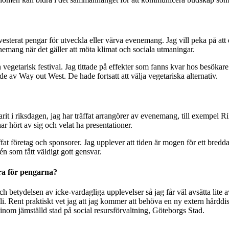
terat pengar för utveckla eller värva evenemang. Jag vill peka på att d
emang när det gäller att möta klimat och sociala utmaningar.
vegetarisk festival. Jag tittade på effekter som fanns kvar hos besökare 
 av Way out West. De hade fortsatt att välja vegetariska alternativ.
it i riksdagen, jag har träffat arrangörer av evenemang, till exempel Ri
r hört av sig och velat ha presentationer.
räffat företag och sponsorer. Jag upplever att tiden är mogen för ett b
dén som fått väldigt gott gensvar.
ra för pengarna?
h betydelsen av icke-vardagliga upplevelser så jag får väl avsätta lite av
t bli. Rent praktiskt vet jag att jag kommer att behöva en ny extern hårdd
inom jämställd stad på social resursförvaltning, Göteborgs Stad.