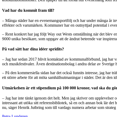
Vad har du kommit fram till?
– Många städer har en evenemangsportfölj och har under många år inves
effekter och varumärken. Kommuner har en outnyttjad potential i even
– Rent konkret har jag följt Way out Wests omställning när det blev en 
9000 unika besökare, som uppgav att de ändrat beteende var inspirerade
På vad sätt har dina idéer spridits?
– Jag har sedan 2017 blivit kontaktad av kommunalförbund, jag har var
och musikfestivaler. Även destinationsbolag i andra delar av Sverige ha
– På den kommersiella sidan har det också funnits intresse, jag har t
ett större arbete för att möta samhällsutmaningar i städer. Det är den i
Utmärkelsen är ett stipendium på 100 000 kronor, vad ska du gö
– Jag har inte tänkt igenom det helt. Men jag skriver om upplevelser oc
intressant att utöka sitt referensbibliotek, så en och annan bok lär de
nu, säger Henrik Jutbring som till vardags numera arbetar som strateg 
Petra Lundgren