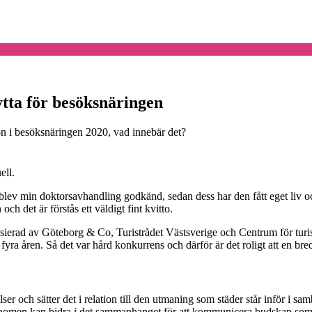
tta för besöksnäringen
eron i besöksnäringen 2020, vad innebär det?
ell.
 blev min doktorsavhandling godkänd, sedan dess har den fått eget liv och i
h det är förstås ett väldigt fint kvitto.
nsierad av Göteborg & Co, Turistrådet Västsverige och Centrum för tu
yra åren. Så det var hård konkurrens och därför är det roligt att en b
er och sätter det i relation till den utmaning som städer står inför i
fenomen kan bidra i det sammanhanget för att kommunicera budskap so