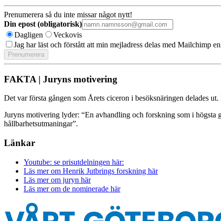
Prenumerera så du inte missar något nytt!
Din epost (obligatorisk)
Dagligen
Veckovis
Jag har läst och förstått att min mejladress delas med Mailchimp en
FAKTA | Juryns motivering
Det var första gången som Årets ciceron i besöksnäringen delades ut
Juryns motivering lyder: “En avhandling och forskning som i högsta gra
hållbarhetsutmaningar”.
Länkar
Youtube: se prisutdelningen här:
Läs mer om Henrik Jutbrings forskning här
Läs mer om juryn här
Läs mer om de nominerade här