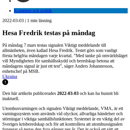
Kommun och politik
2022-03-03
|
1
min läsning
Hesa Fredrik testas på måndag
På måndag 7 mars testas signalen Viktigt meddelande till
allmänheten, även kallad Hesa Fredrik. Testet görs som vanligt
första helgfria måndagen varje kvartal. ”Med tanke på omvärldsläget
vill Myndigheten för samhällsskydd och beredskap betona att
måndagens signal är just ett test”, säger Anders Johannesson,
enhetschef på MSB.
Ukraina
Den här artikeln publicerades
2022-03-03
och kan ha hunnit bli
inaktuell.
Utomhusvarningen och signalen Viktigt meddelande, VMA, är ett
varningssystem som används vid olyckor, allvarliga händelser och
störningar i viktiga samhällsfunktioner. Systemet är en viktig del av
Sveriges krisberedskap och för att kontrollera att utomhussignalen
fungerar så testas den fyra gånger per år. Det är också ett sätt att