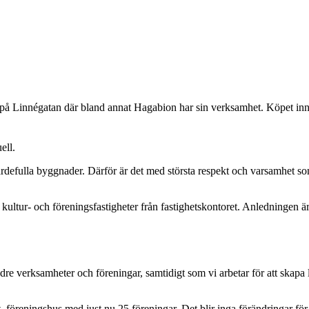
 på Linnégatan där bland annat Hagabion har sin verksamhet. Köpet inn
ell.
t värdefulla byggnader. Därför är det med största respekt och varsamhet
ultur- och föreningsfastigheter från fastighetskontoret. Anledningen är
dre verksamheter och föreningar, samtidigt som vi arbetar för att skap
föreningshus med just nu 25 föreningar. Det blir inga förändringar för 