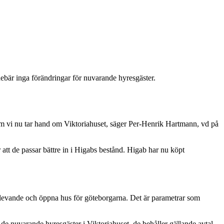
ebär inga förändringar för nuvarande hyresgäster.
 som vi nu tar hand om Viktoriahuset, säger Per-Henrik Hartmann, vd på
 att de passar bättre in i Higabs bestånd. Higab har nu köpt
a levande och öppna hus för göteborgarna. Det är parametrar som
de nuvarande hyresgäster i Viktoriahuset, de behåller gällande avtal