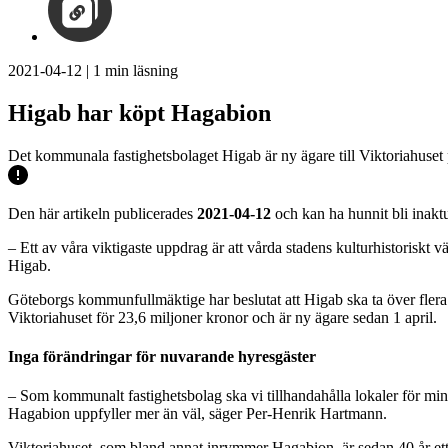
2021-04-12
|
1
min läsning
Higab har köpt Hagabion
Det kommunala fastighetsbolaget Higab är ny ägare till Viktoriahuset
Den här artikeln publicerades
2021-04-12
och kan ha hunnit bli inaktu
– Ett av våra viktigaste uppdrag är att vårda stadens kulturhistorisk
Higab.
Göteborgs kommunfullmäktige har beslutat att Higab ska ta över flera k
Viktoriahuset för 23,6 miljoner kronor och är ny ägare sedan 1 april.
Inga förändringar för nuvarande hyresgäster
– Som kommunalt fastighetsbolag ska vi tillhandahålla lokaler för min
Hagabion uppfyller mer än väl, säger Per-Henrik Hartmann.
Viktoriahuset, som bland annat inrymmer Hagabion, är sedan 40 år ett 