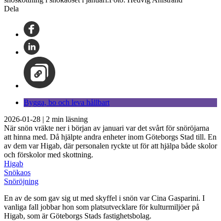
Dela
Bygga, bo och leva hållbart
2026-01-28
|
2
min läsning
När snön vräkte ner i början av januari var det svårt för snöröjarna
att hinna med. Då hjälpte andra enheter inom Göteborgs Stad till. En
av dem var Higab, där personalen ryckte ut för att hjälpa både skolor
och förskolor med skottning.
Higab
Snökaos
Snöröjning
En av de som gav sig ut med skyffel i snön var Cina Gasparini. I
vanliga fall jobbar hon som platsutvecklare för kulturmiljöer på
Higab, som är Göteborgs Stads fastighetsbolag.