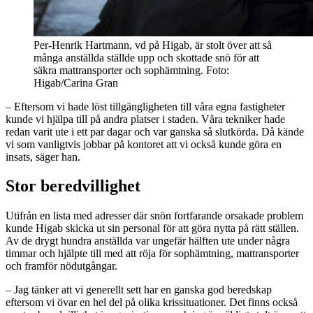
Per-Henrik Hartmann, vd på Higab, är stolt över att så
många anställda ställde upp och skottade snö för att
säkra mattransporter och sophämtning. Foto:
Higab/Carina Gran
– Eftersom vi hade löst tillgängligheten till våra egna fastigheter
kunde vi hjälpa till på andra platser i staden. Våra tekniker hade
redan varit ute i ett par dagar och var ganska så slutkörda. Då kände
vi som vanligtvis jobbar på kontoret att vi också kunde göra en
insats, säger han.
Stor beredvillighet
Utifrån en lista med adresser där snön fortfarande orsakade problem
kunde Higab skicka ut sin personal för att göra nytta på rätt ställen.
Av de drygt hundra anställda var ungefär hälften ute under några
timmar och hjälpte till med att röja för sophämtning, mattransporter
och framför nödutgångar.
– Jag tänker att vi generellt sett har en ganska god beredskap
eftersom vi övar en hel del på olika krissituationer. Det finns också