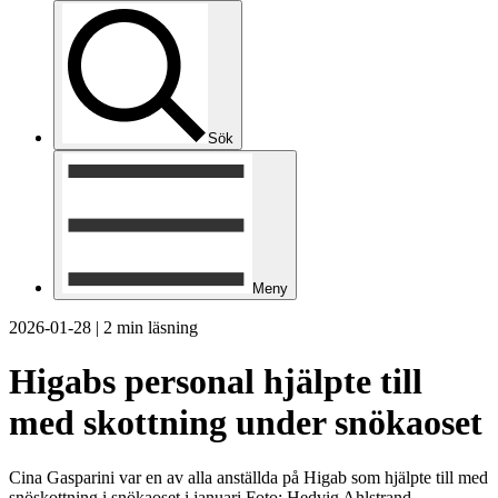
Sök
Meny
2026-01-28
|
2 min läsning
Higabs personal hjälpte till
med skottning under snökaoset
Cina Gasparini var en av alla anställda på Higab som hjälpte till med
snöskottning i snökaoset i januari.Foto: Hedvig Ahlstrand